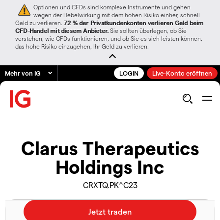
Optionen und CFDs sind komplexe Instrumente und gehen
wegen der Hebelwirkung mit dem hohen Risiko einher, schnell
Geld zu verlieren.
72 % der Privatkundenkonten verlieren Geld beim
CFD-Handel mit diesem Anbieter.
Sie sollten überlegen, ob Sie
verstehen, wie CFDs funktionieren, und ob Sie es sich leisten können,
das hohe Risiko einzugehen, Ihr Geld zu verlieren.
Mehr von IG
LOGIN
Live-Konto eröffnen
Clarus Therapeutics
Holdings Inc
CRXTQ.PK^C23