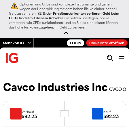
Optionen und CFDs sind komplexe Instrumente und gehen
wegen der Hebelwirkung mit dem hohen Risiko einher, schnell
Geld zu verlieren.
72 % der Privatkundenkonten verlieren Geld beim
CFD-Handel mit diesem Anbieter.
Sie sollten überlegen, ob Sie
verstehen, wie CFDs funktionieren, und ob Sie es sich leisten können,
das hohe Risiko einzugehen, Ihr Geld zu verlieren.
Mehr von IG
LOGIN
Live-Konto eröffnen
Cavco Industries Inc
CVCO.O
Verkauf
Kauf
592.23
592.23