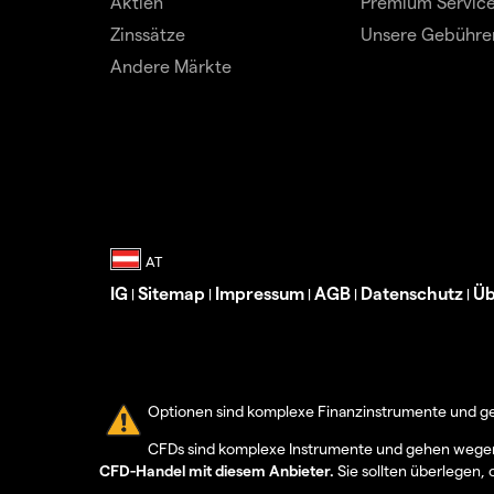
Aktien
Premium Servic
Zinssätze
Unsere Gebühre
Andere Märkte
IG
Sitemap
Impressum
AGB
Datenschutz
Üb
|
|
|
|
|
Optionen sind komplexe Finanzinstrumente und geh
CFDs sind komplexe Instrumente und gehen wegen d
CFD-Handel mit diesem Anbieter.
Sie sollten überlegen, 