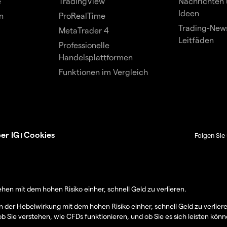
e
TradingView
Nachrichten 
Ideen
n
ProRealTime
Trading-News
MetaTrader 4
Leitfäden
Professionelle
Handelsplattformen
Funktionen im Vergleich
er IG
Cookies
|
Folgen Sie 
en mit dem hohen Risiko einher, schnell Geld zu verlieren.
er Hebelwirkung mit dem hohen Risiko einher, schnell Geld zu verlier
ob Sie verstehen, wie CFDs funktionieren, und ob Sie es sich leisten könn