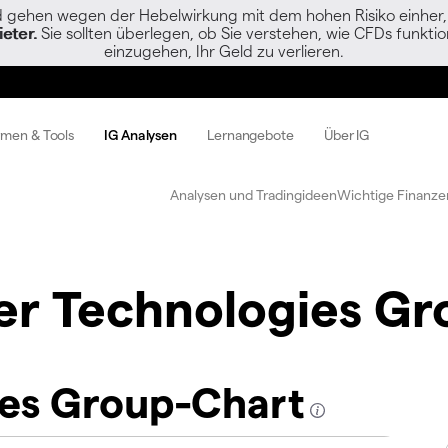
gehen wegen der Hebelwirkung mit dem hohen Risiko einher, s
eter.
Sie sollten überlegen, ob Sie verstehen, wie CFDs funktion
einzugehen, Ihr Geld zu verlieren.
rmen & Tools
IG Analysen
Lernangebote
Über IG
Analysen und Tradingideen
Wichtige Finanze
er Technologies Gr
ies Group-Chart