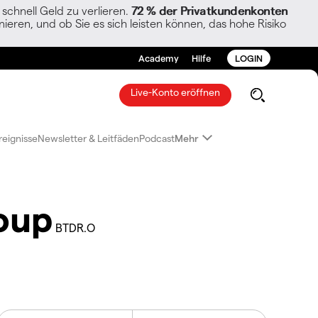
chnell Geld zu verlieren.
72 % der Privatkundenkonten
ieren, und ob Sie es sich leisten können, das hohe Risiko
Academy
Hilfe
LOGIN
Live-Konto eröffnen
reignisse
Newsletter & Leitfäden
Podcast
Mehr
oup
BTDR.O