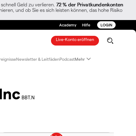
chnell Geld zu verlieren.
72 % der Privatkundenkonten
ieren, und ob Sie es sich leisten können, das hohe Risiko
Academy
Hilfe
LOGIN
Live-Konto eröffnen
reignisse
Newsletter & Leitfäden
Podcast
Mehr
Inc
BBT.N