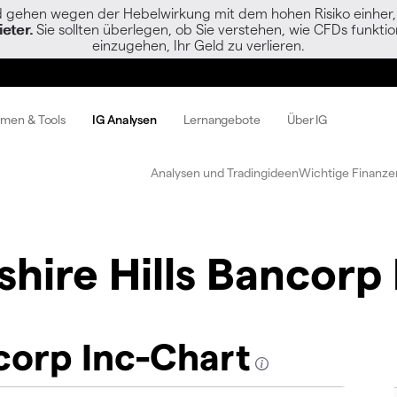
gehen wegen der Hebelwirkung mit dem hohen Risiko einher, s
eter.
Sie sollten überlegen, ob Sie verstehen, wie CFDs funktion
einzugehen, Ihr Geld zu verlieren.
rmen & Tools
IG Analysen
Lernangebote
Über IG
Analysen und Tradingideen
Wichtige Finanze
shire Hills Bancorp 
ncorp Inc-Chart