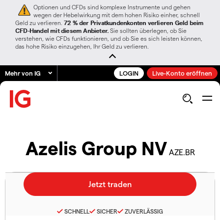
Optionen und CFDs sind komplexe Instrumente und gehen
wegen der Hebelwirkung mit dem hohen Risiko einher, schnell
Geld zu verlieren.
72 % der Privatkundenkonten verlieren Geld beim
CFD-Handel mit diesem Anbieter.
Sie sollten überlegen, ob Sie
verstehen, wie CFDs funktionieren, und ob Sie es sich leisten können,
das hohe Risiko einzugehen, Ihr Geld zu verlieren.
Mehr von IG
LOGIN
Live-Konto eröffnen
Azelis Group NV
AZE.BR
SCHNELL
SICHER
ZUVERLÄSSIG