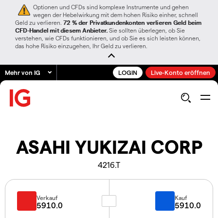
Optionen und CFDs sind komplexe Instrumente und gehen
wegen der Hebelwirkung mit dem hohen Risiko einher, schnell
Geld zu verlieren.
72 % der Privatkundenkonten verlieren Geld beim
CFD-Handel mit diesem Anbieter.
Sie sollten überlegen, ob Sie
verstehen, wie CFDs funktionieren, und ob Sie es sich leisten können,
das hohe Risiko einzugehen, Ihr Geld zu verlieren.
Mehr von IG
LOGIN
Live-Konto eröffnen
ASAHI YUKIZAI CORP
4216.T
Verkauf
Kauf
5910.0
5910.0