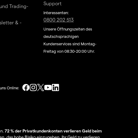
Support
und Trading-
Interessenten:
0800 202 513
letter & -
Unsere Öffnungszeiten des
deutschsprachigen
Kundenservices sind Montag-
Freitag von 08:30-20:00 Uhr.
uns Online:
en.
72 % der Privatkundenkonten verlieren Geld beim
en, das hohe Risiko einzugehen, Ihr Geld zu verlieren.