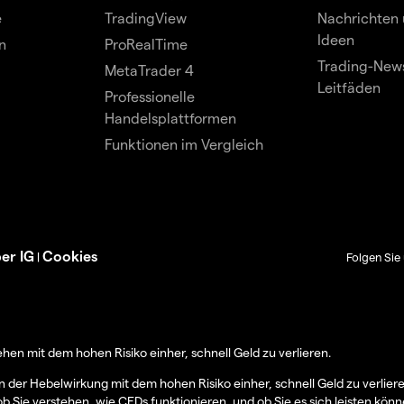
e
TradingView
Nachrichten 
Ideen
n
ProRealTime
Trading-News
MetaTrader 4
Leitfäden
Professionelle
Handelsplattformen
Funktionen im Vergleich
er IG
Cookies
|
Folgen Sie 
en mit dem hohen Risiko einher, schnell Geld zu verlieren.
er Hebelwirkung mit dem hohen Risiko einher, schnell Geld zu verlier
ob Sie verstehen, wie CFDs funktionieren, und ob Sie es sich leisten könn