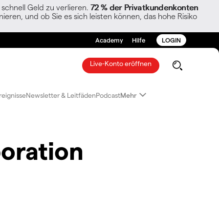
chnell Geld zu verlieren.
72 % der Privatkundenkonten
ieren, und ob Sie es sich leisten können, das hohe Risiko
Academy
Hilfe
LOGIN
Live-Konto eröffnen
reignisse
Newsletter & Leitfäden
Podcast
Mehr
oration