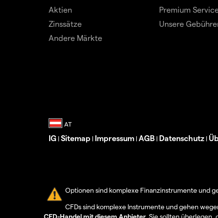
Aktien
Premium Servic
Zinssätze
Unsere Gebühre
Andere Märkte
IG
Sitemap
Impressum
AGB
Datenschutz
Üb
|
|
|
|
|
Optionen sind komplexe Finanzinstrumente und geh
CFDs sind komplexe Instrumente und gehen wegen d
CFD-Handel mit diesem Anbieter.
Sie sollten überlegen, 