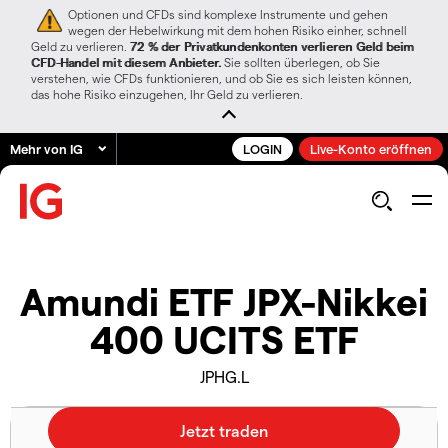
Optionen und CFDs sind komplexe Instrumente und gehen
wegen der Hebelwirkung mit dem hohen Risiko einher, schnell
Geld zu verlieren.
72 % der Privatkundenkonten verlieren Geld beim
CFD-Handel mit diesem Anbieter.
Sie sollten überlegen, ob Sie
verstehen, wie CFDs funktionieren, und ob Sie es sich leisten können,
das hohe Risiko einzugehen, Ihr Geld zu verlieren.
Mehr von IG
LOGIN
Live-Konto eröffnen
Amundi ETF JPX-Nikkei
400 UCITS ETF
JPHG.L