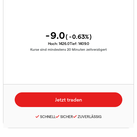
-9.0
(
-0.63
%)
Hoch:
1426.0
Tief:
1409.0
Kurse sind mindestens 20 Minuten zeitverzögert
SCHNELL
SICHER
ZUVERLÄSSIG