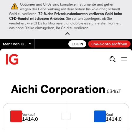
Optionen und CFDs sind komplexe Instrumente und gehen
wegen der Hebelwirkung mit dem hohen Risiko einher, schnell
Geld zu verlieren.
72 % der Privatkundenkonten verlieren Geld beim
CFD-Handel mit diesem Anbieter.
Sie sollten überlegen, ob Sie
verstehen, wie CFDs funktionieren, und ob Sie es sich leisten können,
das hohe Risiko einzugehen, Ihr Geld zu verlieren.
Mehr von IG
LOGIN
Live-Konto eröffnen
Aichi Corporation
6345.T
Verkauf
Kauf
1414.0
1414.0