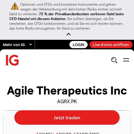
Optionen und CFDs sind komplexe Instrumente und gehen
wegen der Hebelwirkung mit dem hohen Risiko einher, schnell
Geld zu verlieren.
72 % der Privatkundenkonten verlieren Geld beim
CFD-Handel mit diesem Anbieter.
Sie sollten überlegen, ob Sie
verstehen, wie CFDs funktionieren, und ob Sie es sich leisten können,
das hohe Risiko einzugehen, Ihr Geld zu verlieren.
Mehr von IG
LOGIN
Live-Konto eröffnen
Agile Therapeutics Inc
AGRX.PK
SCHNELL
SICHER
ZUVERLÄSSIG