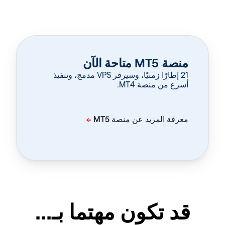
منصة MT5 متاحة الآن
‏21 إطارًا زمنيًا، وسيرفر VPS مدمج، وتنفيذ
أسرع من منصة MT4.
قد تكون مهتما بـ...