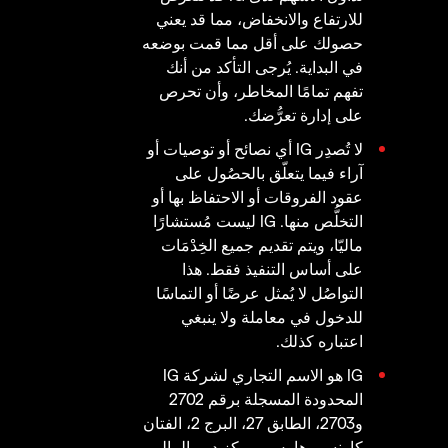
للارتفاع والانخفاض، مما قد يعني
حصولك على أقل مما قمت بوضعه
في البداية. يُرجى التأكد من أنك
تفهم تمامًا المخاطر، وأن تحرص
على إدارة تعرُّضك.
لا تُصدِر IG أي نصائح أو توصيات أو
آراء فيما يتعلّق بالحصُول على
عقود الفروقات أو الاحتفاظ بها أو
التخلُّص منها. IG ليست مُستشارًا
ماليّا، ويتم تقديم جميع الخِدْمَات
على أساس التنفيذ فقط. هذا
التواصُل لا يُمثل عرضًا أو التماسًا
للدخول في معاملة ولا ينبغي
اعتباره كذلك.
IG هو الاسم التجاري لشركة IG
المحدودة المسجلة برقم 2702
و2703، الطابق 27، البرج 2، الفتان
كارنسي هاوس، مركز دبي المالي