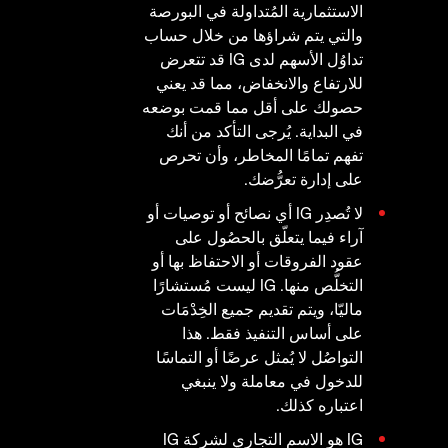
الاستثمارية المُتداولة في البورصة
والتي يتم شراؤها من خلال حساب
تداوُل الأسهم لدى IG قد تتعرض
للارتفاع والانخفاض، مما قد يعني
حصولك على أقل مما قمت بوضعه
في البداية. يُرجى التأكد من أنك
تفهم تمامًا المخاطر، وأن تحرص
على إدارة تعرُّضك.
لا تُصدِر IG أي نصائح أو توصيات أو
آراء فيما يتعلّق بالحصُول على
عقود الفروقات أو الاحتفاظ بها أو
التخلُّص منها. IG ليست مُستشارًا
ماليّا، ويتم تقديم جميع الخِدْمَات
على أساس التنفيذ فقط. هذا
التواصُل لا يُمثل عرضًا أو التماسًا
للدخول في معاملة ولا ينبغي
اعتباره كذلك.
IG هو الاسم التجاري لشركة IG