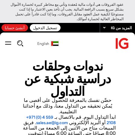
عقود الفروقات هي أدوات مالية مُعقدة وتأتي مع مخاطر كبيرة لخسارة الأموال
بشكل سريع بسبب الرافعة المالية. يجب أن تأخذ بعين الاعتبار ما إذا كنت
مستوعبًا لكيفية عمل العقود مقابل الفروقات، وما إذا كنت قادراً على تحمل
المخاطر العالية لخسارة أموالك.
المزيد من IG
تسجيل الدخول
أنشئ حسابا
English
ندوات وحلقات
دراسية شبكية عن
التداول
حصِّن نفسك بالمعرفة للحصول على أقصى ما
يُمكن تحقيقه من التداول معنا، وذلك مع أحداثنا
التعليمية.
ابدأ التداول اليوم. قم بالاتصال بـ
+971 (0) 4 559
أو البريد الإلكتروني
. فريق
sales.ae@ig.com
2108
المبيعات متاح من الاثنين إلى الجمعة من الساعة
8:00 صباحًا حتى الساعة 6:00 مساءً (بتوقيت