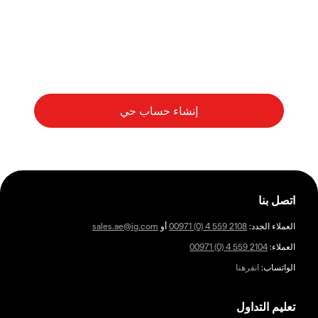
وتقنياتنا الفائقة
اتصل بنا
العملاء الجدد:
00971 (0) 4 559 2108
أو
sales.ae@ig.com
العملاء:
00971 (0) 4 559 2104
الواتساب:
انقرهنا
تعليم التداول