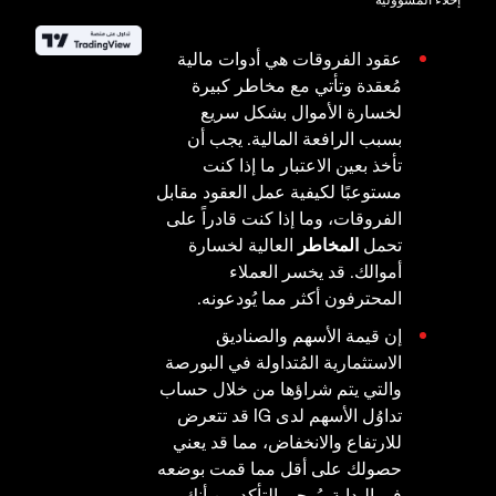
عقود الفروقات هي أدوات مالية
مُعقدة وتأتي مع مخاطر كبيرة
لخسارة الأموال بشكل سريع
بسبب الرافعة المالية. يجب أن
تأخذ بعين الاعتبار ما إذا كنت
مستوعبًا لكيفية عمل العقود مقابل
الفروقات، وما إذا كنت قادراً على
تحمل
المخاطر
العالية لخسارة
أموالك. قد يخسر العملاء
المحترفون أكثر مما يُودعونه.
إن قيمة الأسهم والصناديق
الاستثمارية المُتداولة في البورصة
والتي يتم شراؤها من خلال حساب
تداوُل الأسهم لدى IG قد تتعرض
للارتفاع والانخفاض، مما قد يعني
حصولك على أقل مما قمت بوضعه
في البداية. يُرجى التأكد من أنك