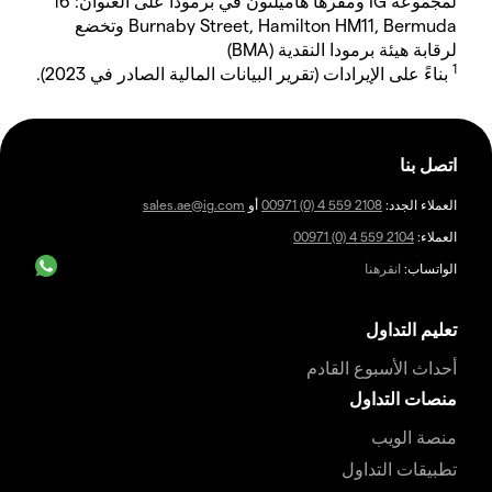
لمجموعة IG ومقرها هاميلتون في برمودا على العنوان: 16
Burnaby Street, Hamilton HM11, Bermuda وتخضع
لرقابة هيئة برمودا النقدية (BMA)
1
بناءً على الإيرادات (تقرير البيانات المالية الصادر في 2023).
اتصل بنا
العملاء الجدد:
00971 (0) 4 559 2108
أو
sales.ae@ig.com
العملاء:
00971 (0) 4 559 2104
الواتساب:
انقرهنا
تعليم التداول
أحداث الأسبوع القادم
منصات التداول
منصة الويب
تطبيقات التداول