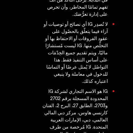
تفهم تمامًا المخاطر، وأن تحرص
على إدارة تعرُّضك.
لا تُصدِر IG أي نصائح أو توصيات أو
آراء فيما يتعلّق بالحصُول على
عقود الفروقات أو الاحتفاظ بها أو
التخلُّص منها. IG ليست مُستشارًا
ماليّا، ويتم تقديم جميع الخِدْمَات
على أساس التنفيذ فقط. هذا
التواصُل لا يُمثل عرضًا أو التماسًا
للدخول في معاملة ولا ينبغي
اعتباره كذلك.
IG هو الاسم التجاري لشركة IG
المحدودة المسجلة برقم 2702
و2703، الطابق 27، البرج 2، الفتان
كارنسي هاوس، مركز دبي المالي
العالمي، دبي، الإمارات العربية
المتحدة. IG مُرخصة من طرف