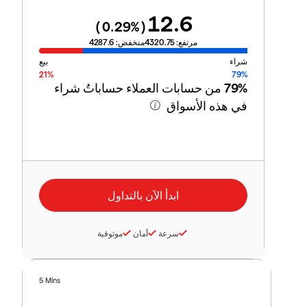
12.6
0.29
%)
(
مرتفع:
4320.75
منخفض:
4287.6
شراء
بيع
21%
79%
79%
من حسابات العملاء حساباتُ شراء
في هذه الأسواق
سرعة
أمان
موثوقية
5 Mins