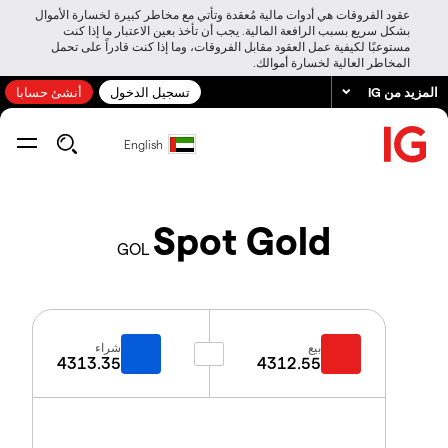
عقود الفروقات هي أدوات مالية مُعقدة وتأتي مع مخاطر كبيرة لخسارة الأموال
بشكل سريع بسبب الرافعة المالية. يجب أن تأخذ بعين الاعتبار ما إذا كنت
مستوعبًا لكيفية عمل العقود مقابل الفروقات، وما إذا كنت قادراً على تحمل
المخاطر العالية لخسارة أموالك.
المزيد من IG
تسجيل الدخول
أنشئ حسابا
English
Spot Gold
GOL
بيع
شراء
4313.35
4312.55