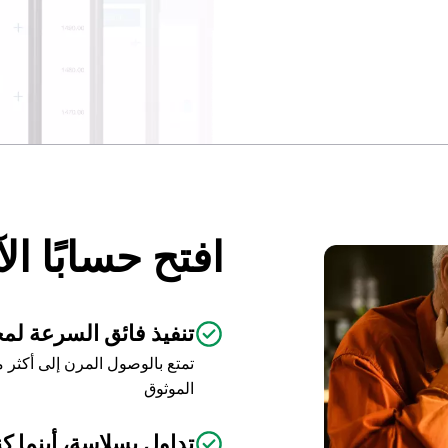
افتح حسابًا ال
تنفيذ فائق السرعة لم
الموثوق
تداول بسلاسة، أينما ك