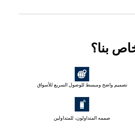
خاص بنا؟
تصميم واضح ومبسط للوصول السريع للأسواق
صممه المتداولون، للمتداولين