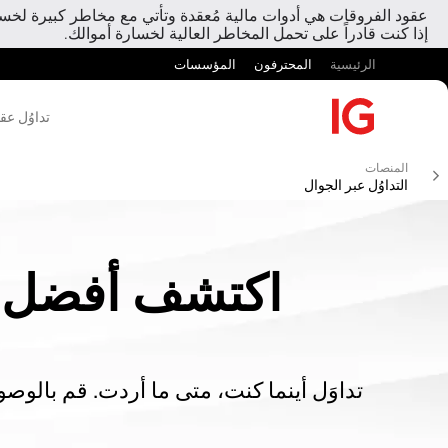
عقود الفروقات هي أدوات مالية مُعقدة وتأتي مع مخاطر كبيرة لخسارة
إذا كنت قادراً على تحمل المخاطر العالية لخسارة أموالك.
الرئيسية
المحترفون
المؤسسات
تداوُل عق
المنصات
التداوُل عبر الجوال
اكتشف أفضل تط
تداوَل أينما كنت، متى ما أردت. قم بالو