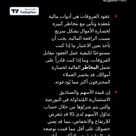
عقود الفروقات هي أدوات مالية
مُعقدة وتأتي مع مخاطر كبيرة
لخسارة الأموال بشكل سريع
بسبب الرافعة المالية. يجب أن
تأخذ بعين الاعتبار ما إذا كنت
مستوعبًا لكيفية عمل العقود مقابل
الفروقات، وما إذا كنت قادراً على
تحمل
المخاطر
العالية لخسارة
أموالك. قد يخسر العملاء
المحترفون أكثر مما يُودعونه.
إن قيمة الأسهم والصناديق
الاستثمارية المُتداولة في البورصة
والتي يتم شراؤها من خلال حساب
تداوُل الأسهم لدى IG قد تتعرض
للارتفاع والانخفاض، مما قد يعني
حصولك على أقل مما قمت بوضعه
في البداية. يُرجى التأكد من أنك