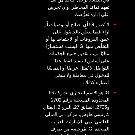
تفهم تمامًا المخاطر، وأن تحرص
على إدارة تعرُّضك.
لا تُصدِر IG أي نصائح أو توصيات أو
آراء فيما يتعلّق بالحصُول على
عقود الفروقات أو الاحتفاظ بها أو
التخلُّص منها. IG ليست مُستشارًا
ماليّا، ويتم تقديم جميع الخِدْمَات
على أساس التنفيذ فقط. هذا
التواصُل لا يُمثل عرضًا أو التماسًا
للدخول في معاملة ولا ينبغي
اعتباره كذلك.
IG هو الاسم التجاري لشركة IG
المحدودة المسجلة برقم 2702
و2703، الطابق 27، البرج 2، الفتان
كارنسي هاوس، مركز دبي المالي
العالمي، دبي، الإمارات العربية
المتحدة. IG مُرخصة من طرف