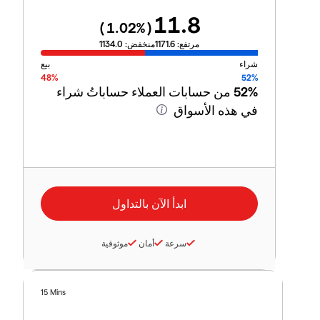
11.8
1.02
%)
(
مرتفع:
1171.6
منخفض:
1134.0
شراء
بيع
48%
52%
52%
من حسابات العملاء حساباتُ شراء
في هذه الأسواق
سرعة
أمان
موثوقية
15 Mins