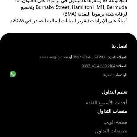
لمجموعة IG ومقرها هاميلتون في برمودا على العنوان: 16
Burnaby Street, Hamilton HM11, Bermuda وتخضع
لرقابة هيئة برمودا النقدية (BMA)
1
بناءً على الإيرادات (تقرير البيانات المالية الصادر في 2023).
اتصل بنا
العملاء الجدد:
00971 (0) 4 559 2108
أو
sales.ae@ig.com
العملاء:
00971 (0) 4 559 2104
الواتساب:
انقرهنا
تعليم التداول
أحداث الأسبوع القادم
منصات التداول
منصة الويب
تطبيقات التداول