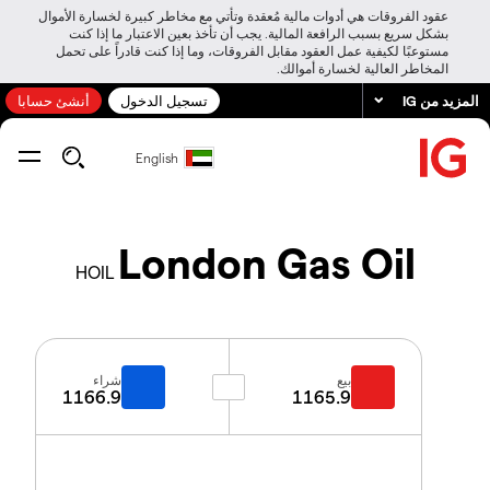
عقود الفروقات هي أدوات مالية مُعقدة وتأتي مع مخاطر كبيرة لخسارة الأموال
بشكل سريع بسبب الرافعة المالية. يجب أن تأخذ بعين الاعتبار ما إذا كنت
مستوعبًا لكيفية عمل العقود مقابل الفروقات، وما إذا كنت قادراً على تحمل
المخاطر العالية لخسارة أموالك.
المزيد من IG
تسجيل الدخول
أنشئ حسابا
English
London Gas Oil
HOIL
بيع
شراء
1166.9
1165.9