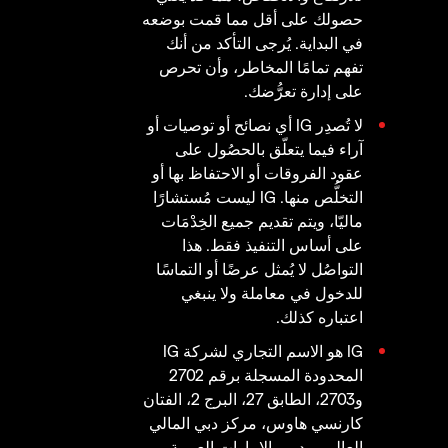
حصولك على أقل مما قمت بوضعه
في البداية. يُرجى التأكد من أنك
تفهم تمامًا المخاطر، وأن تحرص
على إدارة تعرُّضك.
لا تُصدِر IG أي نصائح أو توصيات أو
آراء فيما يتعلّق بالحصُول على
عقود الفروقات أو الاحتفاظ بها أو
التخلُّص منها. IG ليست مُستشارًا
ماليّا، ويتم تقديم جميع الخِدْمَات
على أساس التنفيذ فقط. هذا
التواصُل لا يُمثل عرضًا أو التماسًا
للدخول في معاملة ولا ينبغي
اعتباره كذلك.
IG هو الاسم التجاري لشركة IG
المحدودة المسجلة برقم 2702
و2703، الطابق 27، البرج 2، الفتان
كارنسي هاوس، مركز دبي المالي
العالمي، دبي، الإمارات العربية