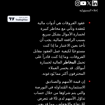
إخلاء المسؤولية
عقود الفروقات هي أدوات مالية
مُعقدة وتأتي مع مخاطر كبيرة
لخسارة الأموال بشكل سريع
بسبب الرافعة المالية. يجب أن
تأخذ بعين الاعتبار ما إذا كنت
مستوعبًا لكيفية عمل العقود مقابل
الفروقات، وما إذا كنت قادراً على
تحمل
المخاطر
العالية لخسارة
أموالك. قد يخسر العملاء
المحترفون أكثر مما يُودعونه.
إن قيمة الأسهم والصناديق
الاستثمارية المُتداولة في البورصة
والتي يتم شراؤها من خلال حساب
تداوُل الأسهم لدى IG قد تتعرض
للارتفاع والانخفاض، مما قد يعني