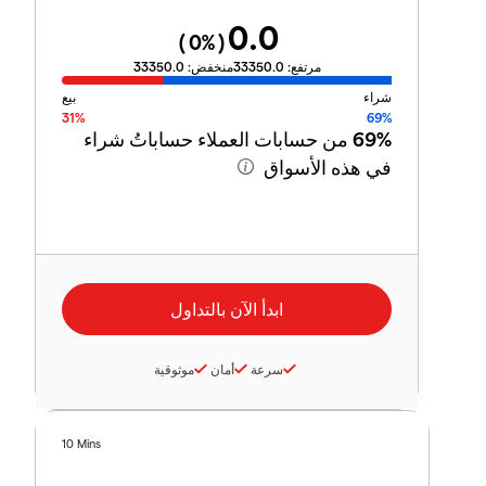
0.0
0
%)
(
مرتفع:
33350.0
منخفض:
33350.0
شراء
بيع
31%
69%
69%
من حسابات العملاء حساباتُ شراء
في هذه الأسواق
سرعة
أمان
موثوقية
10 Mins