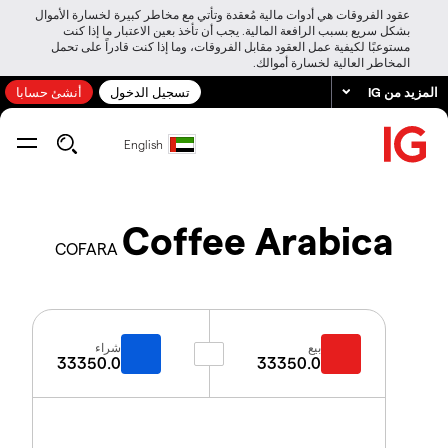
عقود الفروقات هي أدوات مالية مُعقدة وتأتي مع مخاطر كبيرة لخسارة الأموال
بشكل سريع بسبب الرافعة المالية. يجب أن تأخذ بعين الاعتبار ما إذا كنت
مستوعبًا لكيفية عمل العقود مقابل الفروقات، وما إذا كنت قادراً على تحمل
المخاطر العالية لخسارة أموالك.
المزيد من IG
تسجيل الدخول
أنشئ حسابا
English
Coffee Arabica
COFARA
بيع
شراء
33350.0
33350.0