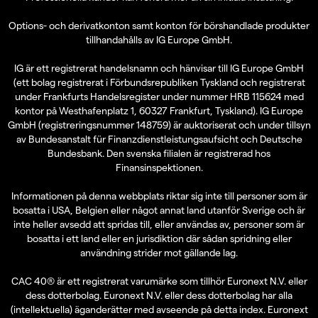
Options- och derivatkonton samt konton för börshandlade produkter
tillhandahålls av IG Europe GmbH.
IG är ett registrerat handelsnamn och hänvisar till IG Europe GmbH
(ett bolag registrerat i Förbundsrepubliken Tyskland och registrerat
under Frankfurts Handelsregister under nummer HRB 115624 med
kontor på Westhafenplatz 1, 60327 Frankfurt, Tyskland). IG Europe
GmbH (registreringsnummer 148759) är auktoriserat och under tillsyn
av Bundesanstalt für Finanzdienstleistungsaufsicht och Deutsche
Bundesbank. Den svenska filialen är registrerad hos
Finansinspektionen.
Informationen på denna webbplats riktar sig inte till personer som är
bosatta i USA, Belgien eller något annat land utanför Sverige och är
inte heller avsedd att spridas till, eller användas av, personer som är
bosatta i ett land eller en jurisdiktion där sådan spridning eller
användning strider mot gällande lag.
CAC 40® är ett registrerat varumärke som tillhör Euronext N.V. eller
dess dotterbolag. Euronext N.V. eller dess dotterbolag har alla
(intellektuella) äganderätter med avseende på detta index. Euronext