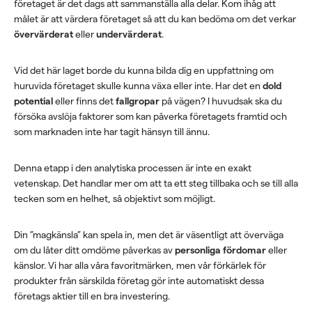
företaget är det dags att sammanställa alla delar. Kom ihåg att
målet är att värdera företaget så att du kan bedöma om det verkar
övervärderat
eller
undervärderat
.
Vid det här laget borde du kunna bilda dig en uppfattning om
huruvida företaget skulle kunna växa eller inte. Har det en
dold
potential
eller finns det
fallgropar
på vägen? I huvudsak ska du
försöka avslöja faktorer som kan påverka företagets framtid och
som marknaden inte har tagit hänsyn till ännu.
Denna etapp i den analytiska processen är inte en exakt
vetenskap. Det handlar mer om att ta ett steg tillbaka och se till alla
tecken som en helhet, så objektivt som möjligt.
Din ”magkänsla” kan spela in, men det är väsentligt att överväga
om du låter ditt omdöme påverkas av
personliga fördomar
eller
känslor. Vi har alla våra favoritmärken, men vår förkärlek för
produkter från särskilda företag gör inte automatiskt dessa
företags aktier till en bra investering.