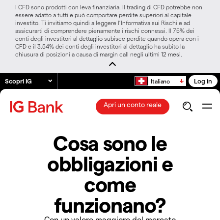
I CFD sono prodotti con leva finanziaria. Il trading di CFD potrebbe non
essere adatto a tutti e può comportare perdite superiori al capitale
investito. Ti invitiamo quindi a leggere l’Informativa sui Rischi e ad
assicurarti di comprendere pienamente i rischi connessi. Il 75% dei
conti degli investitori al dettaglio subisce perdite quando opera con i
CFD e il 3.54% dei conti degli investitori al dettaglio ha subito la
chiusura di posizioni a causa di margin call negli ultimi 12 mesi.
Scopri IG
Log in
Italiano
Apri un conto reale
Cosa sono le
obbligazioni e
come
funzionano?
Con un valore maggiore del mercato