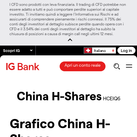
I CFD sono prodotti con leva finanziaria. Il trading di CFD potrebbe non
essere adatto a tutti e può comportare perdite superiori al capitale
investito. Ti invitiamo quindi a leggere l’Informativa sui Rischi e ad
assicurarti di comprendere pienamente i rischi connessi. Il 75% dei
conti degli investitori al dettaglio subisce perdite quando opera con i
CFD e il 3.54% dei conti degli investitori al dettaglio ha subito la
chiusura di posizioni a causa di margin call negli ultimi 12 mesi.
Scopri IG
Log in
Italiano
Apri un conto reale
China H-Shares
HCEIQ6
Grafico China H-