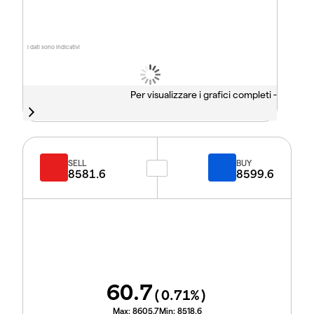
I dati sono indicativi
Per visualizzare i grafici completi -
SELL
BUY
8581.6
8599.6
60.7
(
0.71
%)
Max:
8605.7
Min:
8518.6