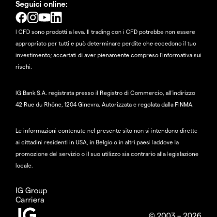
Seguici online:
I CFD sono prodotti a leva. Il trading con i CFD potrebbe non essere
appropriato per tutti e può determinare perdite che eccedono il tuo
investimento; accertati di aver pienamente compreso l'informativa sui
rischi.
IG Bank S.A. registrata presso il Registro di Commercio, all'indirizzo
42 Rue du Rhône, 1204 Ginevra. Autorizzata e regolata dalla FINMA.
Le informazioni contenute nel presente sito non si intendono dirette
ai cittadini residenti in USA, in Belgio o in altri paesi laddove la
promozione del servizio o il suo utilizzo sia contrario alla legislazione
locale.
IG Group
Carriera
© 2003 – 2026