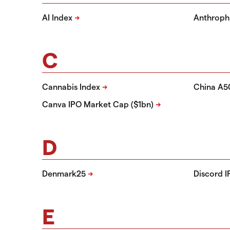
AI Index
Anthroph
C
Cannabis Index
China A5
Canva IPO Market Cap ($1bn)
D
Denmark25
Discord I
E