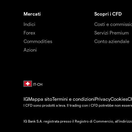
Mercati
Scopri i CFD
Indici
Costi e commissi
Forex
Servizi Premium
Commodities
Conto aziendale
Azioni
IG
Mappa sito
Termini e condizioni
Privacy
Cookies
C
I CFD sono prodotti a leva. Il trading con i CFD potrebbe non esser
IG Bank S.A. registrata presso il Registro di Commercio, all'indiri