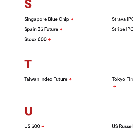
S
Singapore Blue Chip
Strava I
Spain 35 Future
Stripe IP
Stoxx 600
T
Taiwan Index Future
Tokyo Fir
U
US 500
US Russel