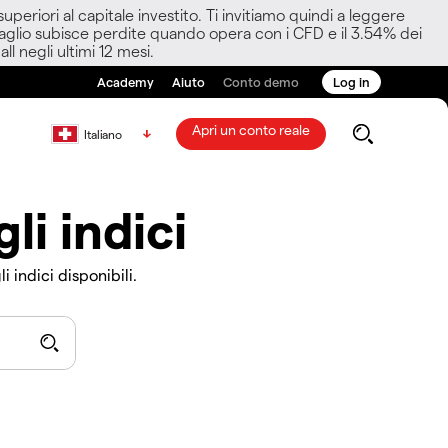
eriori al capitale investito. Ti invitiamo quindi a leggere
ettaglio subisce perdite quando opera con i CFD e il 3.54% dei
ll negli ultimi 12 mesi.
Academy
Aiuto
Conto demo
Log in
Apri un conto reale
Italiano
li indici
 indici disponibili.