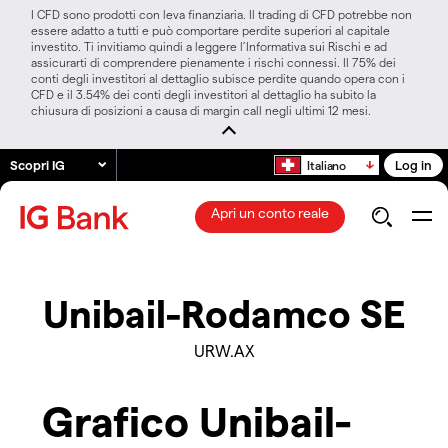
I CFD sono prodotti con leva finanziaria. Il trading di CFD potrebbe non
essere adatto a tutti e può comportare perdite superiori al capitale
investito. Ti invitiamo quindi a leggere l’Informativa sui Rischi e ad
assicurarti di comprendere pienamente i rischi connessi. Il 75% dei
conti degli investitori al dettaglio subisce perdite quando opera con i
CFD e il 3.54% dei conti degli investitori al dettaglio ha subito la
chiusura di posizioni a causa di margin call negli ultimi 12 mesi.
Scopri IG
Log in
Italiano
Apri un conto reale
Unibail-Rodamco SE
URW.AX
Grafico Unibail-