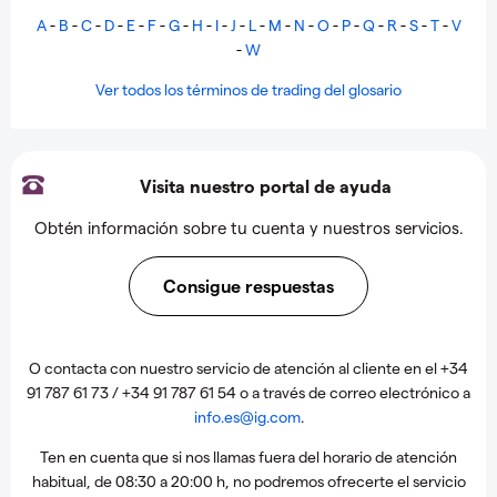
A
-
B
-
C
-
D
-
E
-
F
-
G
-
H
-
I
-
J
-
L
-
M
-
N
-
O
-
P
-
Q
-
R
-
S
-
T
-
V
-
W
Ver todos los términos de trading del glosario
Visita nuestro portal de ayuda
Obtén información sobre tu cuenta y nuestros servicios.
Consigue respuestas
O contacta con nuestro servicio de atención al cliente en el +34
91 787 61 73 / +34 91 787 61 54 o a través de correo electrónico a
info.es@ig.com
.
Ten en cuenta que si nos llamas fuera del horario de atención
habitual, de 08:30 a 20:00 h, no podremos ofrecerte el servicio