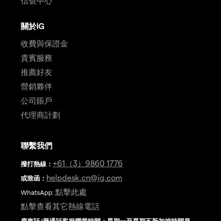
信號中心
關於IG
收費與保證金
貴賓服務
推薦好友
營銷夥伴
公司賬戶
代理商計劃
聯繫我們
+61（3）9860 1776
撥打熱線
：
helpdesk.cn@ig.com
或致函：
點擊此處
WhatsApp:
點擊查看其它熱線電話
廣東話/普通話客服營業時間：星期一至星期五新加坡時間早