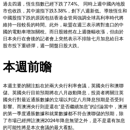
過去四週，恆生指數已經下跌了7.4%。 同時上週中國內地股
市也收跌，其中滬指下跌3.38%，創下八週新低。導致恆生和
中國股指下跌的原因包括香港金管局強調全球高利率時代將
維持一段較長的時間。此外，歐盟在週三表示將對進口的中
國的電動車增加關稅。而日股雖然在上週微幅收漲，但由於
日本央行在會後的記者會上突然表示不排除七月加息給日本
股市投下重磅彈，週一開盤日股大跌。
本週前瞻
本週主要的關注點在於兩大央行利率會議，英國央行和澳聯
儲。英國央行目前預期將在八月啟動降息，投資者將關注英
國央行對最近通脹數據的立場以判定八月降息預期是否受到
影響。而澳洲央行則是還在“是否繼續加息”的討論當中，澳洲
的第一季度通脹數據和就業數據都不符合澳聯儲的預期，除
了市場已經押註澳洲2024年降息無望之外，是不是還有加息
的可能性將是本次會議的最大看點。