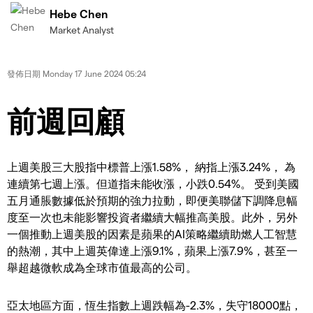
Hebe Chen
Market Analyst
發佈日期
Monday 17 June 2024 05:24
前週回顧
上週美股三大股指中標普上漲1.58%， 納指上漲3.24%， 為
連續第七週上漲。但道指未能收漲，小跌0.54%。 受到美國
五月通脹數據低於預期的強力拉動，即便美聯儲下調降息幅
度至一次也未能影響投資者繼續大幅推高美股。此外，另外
一個推動上週美股的因素是蘋果的AI策略繼續助燃人工智慧
的熱潮，其中上週英偉達上漲9.1%，蘋果上漲7.9%，甚至一
舉超越微軟成為全球市值最高的公司。
亞太地區方面，恆生指數上週跌幅為-2.3%，失守18000點，