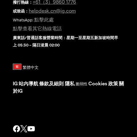
+61（3）9860 1776
撥打熱線
：
helpdesk.cn@ig.com
或致函：
點擊此處
WhatsApp:
點擊查看其它熱線電話
廣東話/普通話客服營業時間：星期一至星期五新加坡時間早
上 05:30 – 隔日淩晨 02:00
IG
站內導航
條款及細則
隱私
Cookies 政策
關
脆弱性
於IG