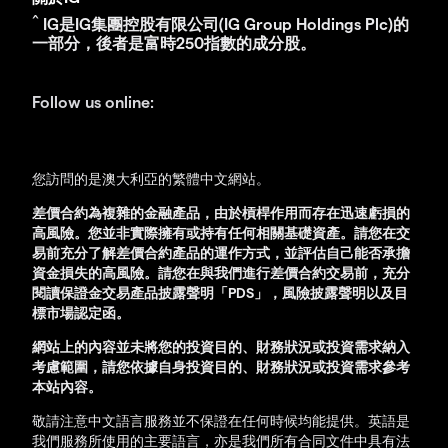
^
IG是IG集團控股有限公司(IG Group Holdings Plc)的
一部分，後者是富時250指數的成分股。
Follow us online:
您訪問的是澳大利亞的繁體中文網站。
差價合約為複雜的金融產品，由於槓桿作用而存在迅速虧損的
高風險。您並非實際擁有或持有任何相關基礎資產。
請您在交
易前充分了解差價合約產品的運作方式，並評估自己能否承擔
資金損失的高風險。
請您在與我們進行差價合約交易前，充分
閱讀保證金交易產品披露聲明
「
PDS
」
，風險披露聲明以及目
標市場認定函。
網站上的內容並未將您的投資目的、
財務
狀況或投資
需求
納入
考慮範圍，請您依據自身投資目的、
財務
狀況或投資
需求參考
本站內容。
敬請注意中文語言服務並不保證在任何時候均能提供。英語是
我們服務所使用的主要語言，亦是我們所有合同文件中具有法