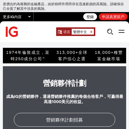
差價合約為複雜的金融產品，由於槓桿作用而存在迅速虧損的高風險。請確保自
己全面了解其中涉及的風險。
更多IG內容
登錄
申請真實賬戶
语言
繁體中文
1974年倫敦成立，富
313,000+全球
18,000+種豐
時250成分公司^
客戶信心之選
富金融市場
營銷夥伴計劃
成為IG的營銷夥伴，通過營銷夥伴推薦的每個合格客戶，可贏得最
高達1000美元的收益。