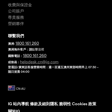
收費與保證金
公司賬戶
尊貴服務
營銷夥伴
聯繫我們
1800 161 260
澳洲:
澳洲海外客戶：請
點擊這裡
1800 161 260
國際電話：
helpdesk.cn@ig.com
或致函：
普通話/廣東話客服營業時間：週一至週五澳州東部時間早上 07:30 –
隔日淩晨 04:00
IG
站內導航
條款及細則
隱私
脆弱性
Cookies 政策
關於IG