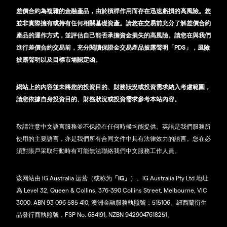
差價合約為複雜的金融產品，由於槓桿作用而存在迅速虧損的高風險。您
並非實際擁有或持有任何相關基礎資產。請您在交易前充分了解差價合約
產品的運作方式，並評估自己能否承擔資金損失的高風險。請您在與我們
進行差價合約交易前，充分閱讀保證金交易產品披露聲明「PDS」，風險
披露聲明以及目標市場認定函。
網站上的內容並未將您的投資目的、財務狀況或投資需求納入考慮範圍，
請您依據自身投資目的、財務狀況或投資需求參考本站內容。
敬請注意中文語言服務並不保證在任何時候均能提供。英語是我們服務所
使用的主要語言，亦是我們所有合同文件中具有法律效力的語言。您在必
須對賬戶采取行動時有可能無法聯絡我們中文服務工作人員。
该网站由 IG Australia 运营（或称为
「IG」
）。IG Australia Pty Ltd 地址
為 Level 32, Queen & Collins, 376-390 Collins Street, Melbourne, VIC
3000. ABN 93 096 585 410, 澳洲金融服務執照號：515106。紐西蘭衍生
品發行商執照號，FSP No. 684191, NZBN 9429047618251。