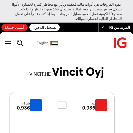
عقود الفروقات هي أدوات مالية مُعقدة وتأتي مع مخاطر كبيرة لخسارة الأموال
بشكل سريع بسبب الرافعة المالية. يجب أن تأخذ بعين الاعتبار ما إذا كنت
مستوعبًا لكيفية عمل العقود مقابل الفروقات، وما إذا كنت قادراً على تحمل
المخاطر العالية لخسارة أموالك.
المزيد من IG
تسجيل الدخول
أنشئ حسابا
English
Vincit Oyj
VINCIT.HE
بيع
شراء
0.936
0.936