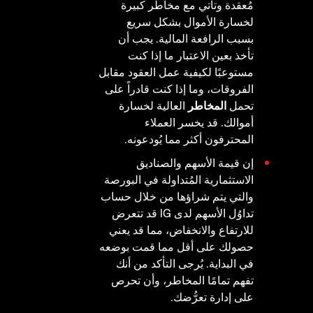
مُعقدة وتأتي مع مخاطر كبيرة
لخسارة الأموال بشكل سريع
بسبب الرافعة المالية. يجب أن
تأخذ بعين الاعتبار ما إذا كنت
مستوعبًا لكيفية عمل العقود مقابل
الفروقات، وما إذا كنت قادراً على
تحمل
المخاطر
العالية لخسارة
أموالك. قد يخسر العملاء
المحترفون أكثر مما يُودعونه.
إن قيمة الأسهم والصناديق
الاستثمارية المُتداولة في البورصة
والتي يتم شراؤها من خلال حساب
تداوُل الأسهم لدى IG قد تتعرض
للارتفاع والانخفاض، مما قد يعني
حصولك على أقل مما قمت بوضعه
في البداية. يُرجى التأكد من أنك
تفهم تمامًا المخاطر، وأن تحرص
على إدارة تعرُّضك.