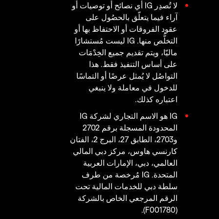
لا تُصدِر IG أي نصائح أو توصيات أو
آراء فيما يتعلّق بالحصُول على
عقود الفروقات أو الاحتفاظ بها أو
التخلُّص منها. IG ليست مُستشارًا
ماليّا، ويتم تقديم جميع الخِدْمَات
على أساس التنفيذ فقط. هذا
التواصُل لا يُمثل عرضًا أو التماسًا
للدخول في معاملة ولا ينبغي
اعتباره كذلك.
IG هو الاسم التجاري لشركة IG
المحدودة المسجلة برقم 2702
و2703، الطابق 27، البرج 2، الفتان
كارنسي هاوس، مركز دبي المالي
العالمي، دبي، الإمارات العربية
المتحدة. IG مُرخصة من طرف
سلطة دبي للخدمات المالية تحت
الرقم المرجعي الخاص بالشركة
(F001780).