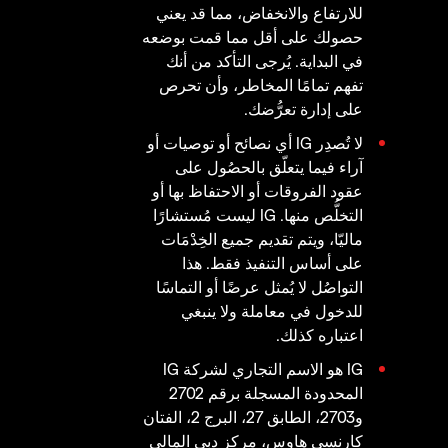
للارتفاع والانخفاض، مما قد يعني
حصولك على أقل مما قمت بوضعه
في البداية. يُرجى التأكد من أنك
تفهم تمامًا المخاطر، وأن تحرص
على إدارة تعرُّضك.
لا تُصدِر IG أي نصائح أو توصيات أو
آراء فيما يتعلّق بالحصُول على
عقود الفروقات أو الاحتفاظ بها أو
التخلُّص منها. IG ليست مُستشارًا
ماليّا، ويتم تقديم جميع الخِدْمَات
على أساس التنفيذ فقط. هذا
التواصُل لا يُمثل عرضًا أو التماسًا
للدخول في معاملة ولا ينبغي
اعتباره كذلك.
IG هو الاسم التجاري لشركة IG
المحدودة المسجلة برقم 2702
و2703، الطابق 27، البرج 2، الفتان
كارنسي هاوس، مركز دبي المالي