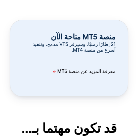
منصة MT5 متاحة الآن
‏21 إطارًا زمنيًا، وسيرفر VPS مدمج، وتنفيذ
أسرع من منصة MT4.
قد تكون مهتما بـ...