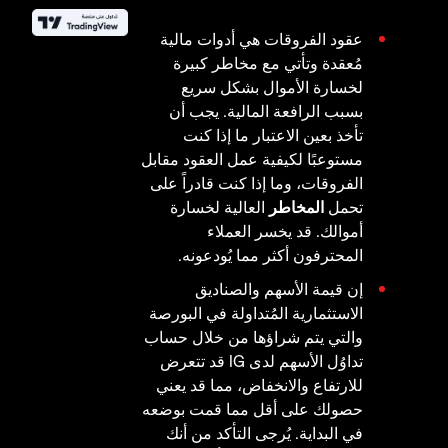
عقود الفروقات هي أدوات مالية
مُعقدة وتأتي مع مخاطر كبيرة
لخسارة الأموال بشكل سريع
بسبب الرافعة المالية. يجب أن
تأخذ بعين الاعتبار ما إذا كنت
مستوعبًا لكيفية عمل العقود مقابل
الفروقات، وما إذا كنت قادراً على
تحمل
المخاطر
العالية لخسارة
أموالك. قد يخسر العملاء
المحترفون أكثر مما يُودعونه.
إن قيمة الأسهم والصناديق
الاستثمارية المُتداولة في البورصة
والتي يتم شراؤها من خلال حساب
تداوُل الأسهم لدى IG قد تتعرض
للارتفاع والانخفاض، مما قد يعني
حصولك على أقل مما قمت بوضعه
في البداية. يُرجى التأكد من أنك