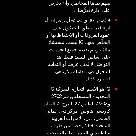
تفهم تمامًا المخاطر، وأن تحرص
على إدارة تعرُّضك.
لا تُصدِر IG أي نصائح أو توصيات أو
آراء فيما يتعلّق بالحصُول على
عقود الفروقات أو الاحتفاظ بها أو
التخلُّص منها. IG ليست مُستشارًا
ماليّا، ويتم تقديم جميع الخِدْمَات
على أساس التنفيذ فقط. هذا
التواصُل لا يُمثل عرضًا أو التماسًا
للدخول في معاملة ولا ينبغي
اعتباره كذلك.
IG هو الاسم التجاري لشركة IG
المحدودة المسجلة برقم 2702
و2703، الطابق 27، البرج 2، الفتان
كارنسي هاوس، مركز دبي المالي
العالمي، دبي، الإمارات العربية
المتحدة. IG مُرخصة من طرف
سلطة دبي للخدمات المالية تحت