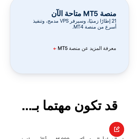
منصة MT5 متاحة الآن
‏21 إطارًا زمنيًا، وسيرفر VPS مدمج، وتنفيذ
أسرع من منصة MT4.
قد تكون مهتما بـ...