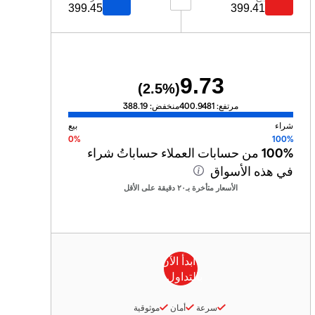
399.45
399.41
9.73
2.5
%)
(
مرتفع:
400.9481
منخفض:
388.19
شراء
بيع
0%
100%
100%
من حسابات العملاء حساباتُ شراء
في هذه الأسواق
الأسعار متأخرة بـ٢٠ دقيقة على الأقل
سرعة
أمان
موثوقية