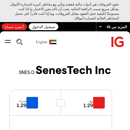
عقود الفروقات هي أدوات مالية مُعقدة وتأتي مع مخاطر كبيرة لخسارة الأموال
بشكل سريع بسبب الرافعة المالية. يجب أن تأخذ بعين الاعتبار ما إذا كنت
مستوعبًا لكيفية عمل العقود مقابل الفروقات، وما إذا كنت قادراً على تحمل
المخاطر العالية لخسارة أموالك.
المزيد من IG
تسجيل الدخول
أنشئ حسابا
English
SenesTech Inc
SNES.O
بيع
شراء
1.29
1.29