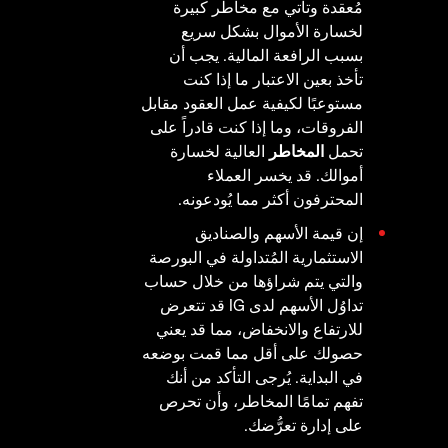
مُعقدة وتأتي مع مخاطر كبيرة
لخسارة الأموال بشكل سريع
بسبب الرافعة المالية. يجب أن
تأخذ بعين الاعتبار ما إذا كنت
مستوعبًا لكيفية عمل العقود مقابل
الفروقات، وما إذا كنت قادراً على
تحمل
المخاطر
العالية لخسارة
أموالك. قد يخسر العملاء
المحترفون أكثر مما يُودعونه.
إن قيمة الأسهم والصناديق
الاستثمارية المُتداولة في البورصة
والتي يتم شراؤها من خلال حساب
تداوُل الأسهم لدى IG قد تتعرض
للارتفاع والانخفاض، مما قد يعني
حصولك على أقل مما قمت بوضعه
في البداية. يُرجى التأكد من أنك
تفهم تمامًا المخاطر، وأن تحرص
على إدارة تعرُّضك.