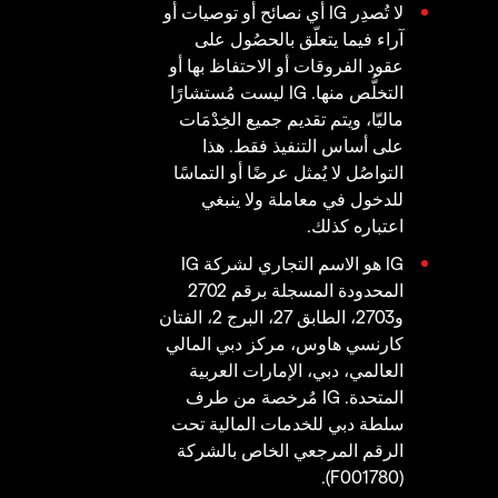
لا تُصدِر IG أي نصائح أو توصيات أو
آراء فيما يتعلّق بالحصُول على
عقود الفروقات أو الاحتفاظ بها أو
التخلُّص منها. IG ليست مُستشارًا
ماليّا، ويتم تقديم جميع الخِدْمَات
على أساس التنفيذ فقط. هذا
التواصُل لا يُمثل عرضًا أو التماسًا
للدخول في معاملة ولا ينبغي
اعتباره كذلك.
IG هو الاسم التجاري لشركة IG
المحدودة المسجلة برقم 2702
و2703، الطابق 27، البرج 2، الفتان
كارنسي هاوس، مركز دبي المالي
العالمي، دبي، الإمارات العربية
المتحدة. IG مُرخصة من طرف
سلطة دبي للخدمات المالية تحت
الرقم المرجعي الخاص بالشركة
(F001780).