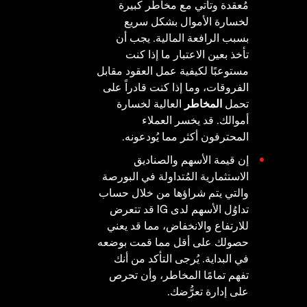
مُعقدة وتأتي مع مخاطر كبيرة
لخسارة الأموال بشكل سريع
بسبب الرافعة المالية. يجب أن
تأخذ بعين الاعتبار ما إذا كنت
مستوعبًا لكيفية عمل العقود مقابل
الفروقات، وما إذا كنت قادراً على
تحمل
المخاطر
العالية لخسارة
أموالك. قد يخسر العملاء
المحترفون أكثر مما يُودعونه.
إن قيمة الأسهم والصناديق
الاستثمارية المُتداولة في البورصة
والتي يتم شراؤها من خلال حساب
تداوُل الأسهم لدى IG قد تتعرض
للارتفاع والانخفاض، مما قد يعني
حصولك على أقل مما قمت بوضعه
في البداية. يُرجى التأكد من أنك
تفهم تمامًا المخاطر، وأن تحرص
على إدارة تعرُّضك.