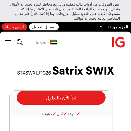
عقود الفروقات هي أدوات مالية مُعقدة وتأتي مع مخاطر كبيرة لخسارة الأموال
بشكل سريع بسبب الرافعة المالية. يجب أن تأخذ بعين الاعتبار ما إذا كنت
مستوعبًا لكيفية عمل العقود مقابل الفروقات، وما إذا كنت قادراً على تحمل
المخاطر العالية لخسارة أموالك.
المزيد من IG
تسجيل الدخول
أنشئ حسابا
English
Satrix SWIX
STXSWXJ.J^C26
سرعة
أمان
موثوقية