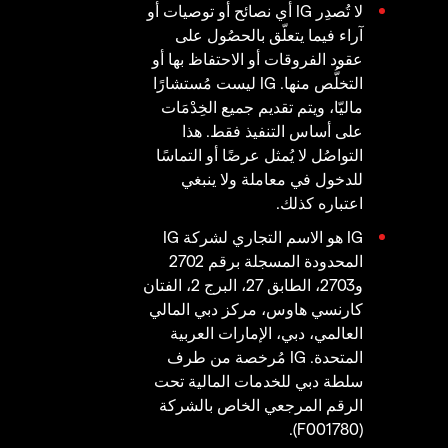
لا تُصدِر IG أي نصائح أو توصيات أو
آراء فيما يتعلّق بالحصُول على
عقود الفروقات أو الاحتفاظ بها أو
التخلُّص منها. IG ليست مُستشارًا
ماليّا، ويتم تقديم جميع الخِدْمَات
على أساس التنفيذ فقط. هذا
التواصُل لا يُمثل عرضًا أو التماسًا
للدخول في معاملة ولا ينبغي
اعتباره كذلك.
IG هو الاسم التجاري لشركة IG
المحدودة المسجلة برقم 2702
و2703، الطابق 27، البرج 2، الفتان
كارنسي هاوس، مركز دبي المالي
العالمي، دبي، الإمارات العربية
المتحدة. IG مُرخصة من طرف
سلطة دبي للخدمات المالية تحت
الرقم المرجعي الخاص بالشركة
(F001780).