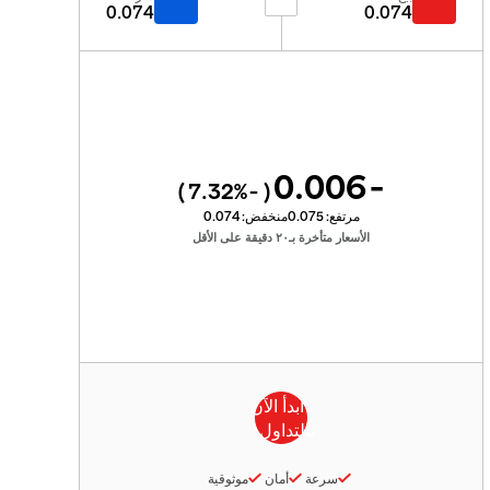
0.074
0.074
-0.006
%)
-7.32
(
مرتفع:
0.075
منخفض:
0.074
الأسعار متأخرة بـ٢٠ دقيقة على الأقل
سرعة
أمان
موثوقية