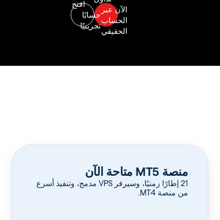
منصة MT5 متاحة الآن
‏21 إطارًا زمنيًا، وسيرفر VPS مدمج، وتنفيذ أسرع
من منصة MT4.