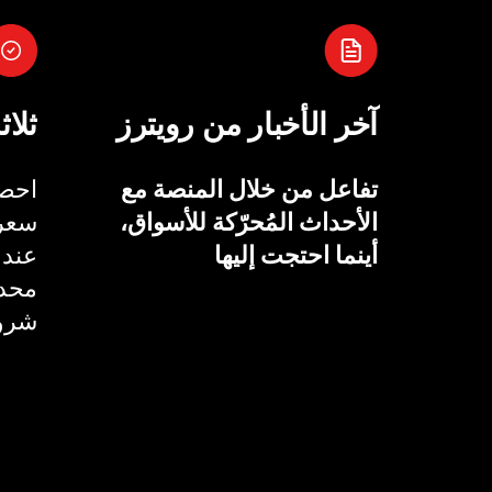
آخر الأخبار من رويترز
ثلاث
تفاعل من خلال المنصة مع
احصل
الأحداث المُحرّكة للأسواق،
سعر 
أينما احتجت إليها
عند 
محدد
شروط