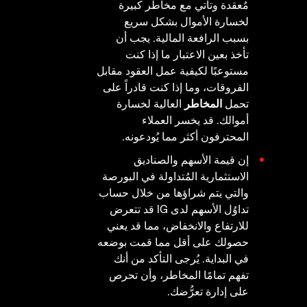
مُعقدة وتأتي مع مخاطر كبيرة
لخسارة الأموال بشكل سريع
بسبب الرافعة المالية. يجب أن
تأخذ بعين الاعتبار ما إذا كنت
مستوعبًا لكيفية عمل العقود مقابل
الفروقات، وما إذا كنت قادراً على
تحمل
المخاطر
العالية لخسارة
أموالك. قد يخسر العملاء
المحترفون أكثر مما يُودعونه.
إن قيمة الأسهم والصناديق
الاستثمارية المُتداولة في البورصة
والتي يتم شراؤها من خلال حساب
تداوُل الأسهم لدى IG قد تتعرض
للارتفاع والانخفاض، مما قد يعني
حصولك على أقل مما قمت بوضعه
في البداية. يُرجى التأكد من أنك
تفهم تمامًا المخاطر، وأن تحرص
على إدارة تعرُّضك.