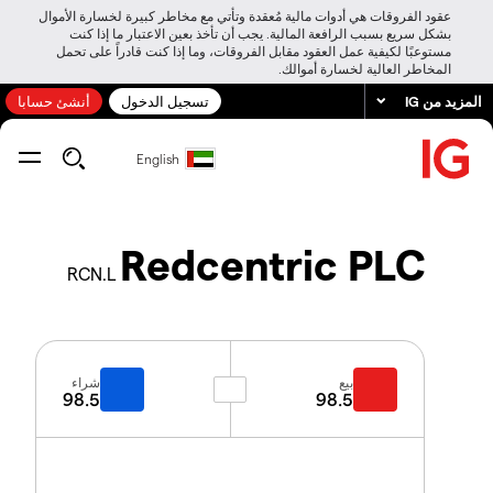
عقود الفروقات هي أدوات مالية مُعقدة وتأتي مع مخاطر كبيرة لخسارة الأموال
بشكل سريع بسبب الرافعة المالية. يجب أن تأخذ بعين الاعتبار ما إذا كنت
مستوعبًا لكيفية عمل العقود مقابل الفروقات، وما إذا كنت قادراً على تحمل
المخاطر العالية لخسارة أموالك.
المزيد من IG
تسجيل الدخول
أنشئ حسابا
English
Redcentric PLC
RCN.L
بيع
شراء
98.5
98.5