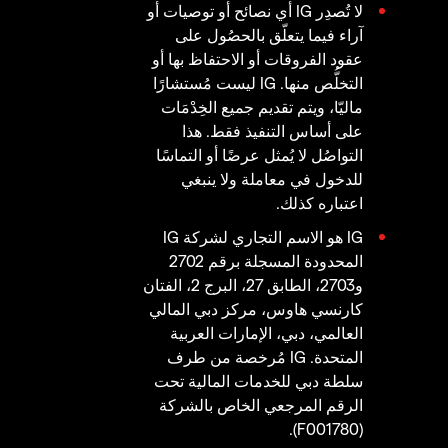
لا تُصدِر IG أي نصائح أو توصيات أو
آراء فيما يتعلّق بالحصُول على
عقود الفروقات أو الاحتفاظ بها أو
التخلُّص منها. IG ليست مُستشارًا
ماليّا، ويتم تقديم جميع الخِدْمَات
على أساس التنفيذ فقط. هذا
التواصُل لا يُمثل عرضًا أو التماسًا
للدخول في معاملة ولا ينبغي
اعتباره كذلك.
IG هو الاسم التجاري لشركة IG
المحدودة المسجلة برقم 2702
و2703، الطابق 27، البرج 2، الفتان
كارنسي هاوس، مركز دبي المالي
العالمي، دبي، الإمارات العربية
المتحدة. IG مُرخصة من طرف
سلطة دبي للخدمات المالية تحت
الرقم المرجعي الخاص بالشركة
(F001780).