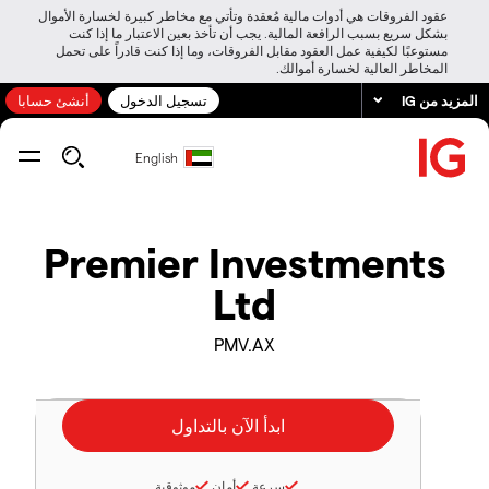
عقود الفروقات هي أدوات مالية مُعقدة وتأتي مع مخاطر كبيرة لخسارة الأموال
بشكل سريع بسبب الرافعة المالية. يجب أن تأخذ بعين الاعتبار ما إذا كنت
مستوعبًا لكيفية عمل العقود مقابل الفروقات، وما إذا كنت قادراً على تحمل
المخاطر العالية لخسارة أموالك.
المزيد من IG
تسجيل الدخول
أنشئ حسابا
English
Premier Investments
Ltd
PMV.AX
سرعة
أمان
موثوقية