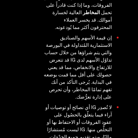
الفروقات، وما إذا كنت قادراً على
تحمل
المخاطر
العالية لخسارة
أموالك. قد يخسر العملاء
المحترفون أكثر مما يُودعونه.
إن قيمة الأسهم والصناديق
الاستثمارية المُتداولة في البورصة
والتي يتم شراؤها من خلال حساب
تداوُل الأسهم لدى IG قد تتعرض
للارتفاع والانخفاض، مما قد يعني
حصولك على أقل مما قمت بوضعه
في البداية. يُرجى التأكد من أنك
تفهم تمامًا المخاطر، وأن تحرص
على إدارة تعرُّضك.
لا تُصدِر IG أي نصائح أو توصيات أو
آراء فيما يتعلّق بالحصُول على
عقود الفروقات أو الاحتفاظ بها أو
التخلُّص منها. IG ليست مُستشارًا
ماليّا، ويتم تقديم جميع الخِدْمَات