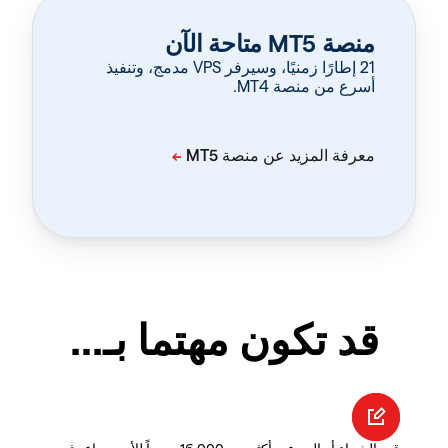
منصة MT5 متاحة الآن
‏21 إطارًا زمنيًا، وسيرفر VPS مدمج، وتنفيذ
أسرع من منصة MT4.
قد تكون مهتما بـ...