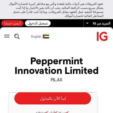
عقود الفروقات هي أدوات مالية مُعقدة وتأتي مع مخاطر كبيرة لخسارة الأموال
بشكل سريع بسبب الرافعة المالية. يجب أن تأخذ بعين الاعتبار ما إذا كنت
مستوعبًا لكيفية عمل العقود مقابل الفروقات، وما إذا كنت قادراً على تحمل
المخاطر العالية لخسارة أموالك.
المزيد من IG
تسجيل الدخول
أنشئ حسابا
English
Peppermint
Innovation Limited
PIL.AX
سرعة
أمان
موثوقية