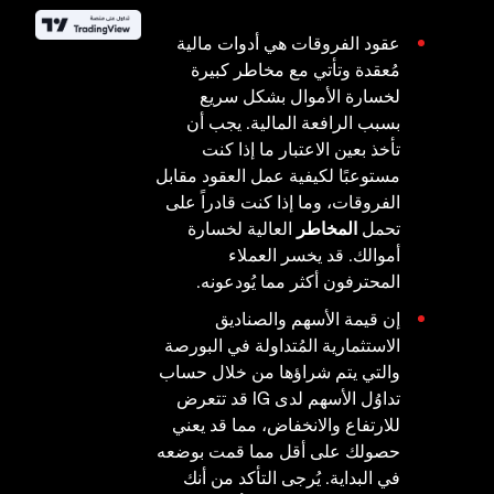
عقود الفروقات هي أدوات مالية
مُعقدة وتأتي مع مخاطر كبيرة
لخسارة الأموال بشكل سريع
بسبب الرافعة المالية. يجب أن
تأخذ بعين الاعتبار ما إذا كنت
مستوعبًا لكيفية عمل العقود مقابل
الفروقات، وما إذا كنت قادراً على
تحمل
المخاطر
العالية لخسارة
أموالك. قد يخسر العملاء
المحترفون أكثر مما يُودعونه.
إن قيمة الأسهم والصناديق
الاستثمارية المُتداولة في البورصة
والتي يتم شراؤها من خلال حساب
تداوُل الأسهم لدى IG قد تتعرض
للارتفاع والانخفاض، مما قد يعني
حصولك على أقل مما قمت بوضعه
في البداية. يُرجى التأكد من أنك