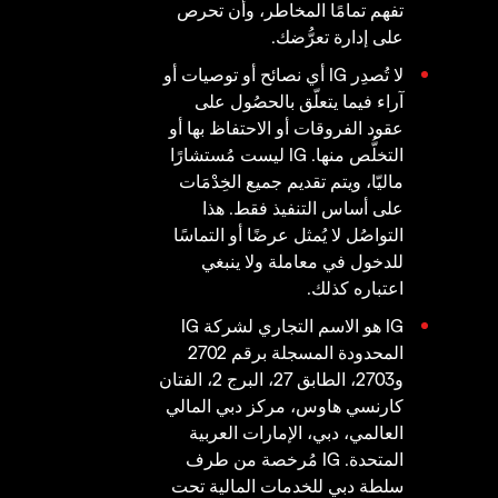
تفهم تمامًا المخاطر، وأن تحرص
على إدارة تعرُّضك.
لا تُصدِر IG أي نصائح أو توصيات أو
آراء فيما يتعلّق بالحصُول على
عقود الفروقات أو الاحتفاظ بها أو
التخلُّص منها. IG ليست مُستشارًا
ماليّا، ويتم تقديم جميع الخِدْمَات
على أساس التنفيذ فقط. هذا
التواصُل لا يُمثل عرضًا أو التماسًا
للدخول في معاملة ولا ينبغي
اعتباره كذلك.
IG هو الاسم التجاري لشركة IG
المحدودة المسجلة برقم 2702
و2703، الطابق 27، البرج 2، الفتان
كارنسي هاوس، مركز دبي المالي
العالمي، دبي، الإمارات العربية
المتحدة. IG مُرخصة من طرف
سلطة دبي للخدمات المالية تحت