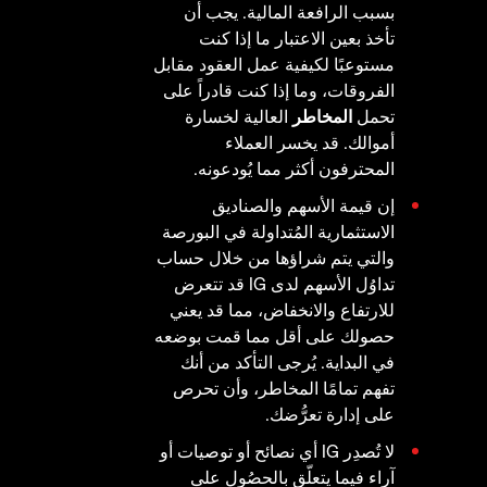
بسبب الرافعة المالية. يجب أن
تأخذ بعين الاعتبار ما إذا كنت
مستوعبًا لكيفية عمل العقود مقابل
الفروقات، وما إذا كنت قادراً على
تحمل
المخاطر
العالية لخسارة
أموالك. قد يخسر العملاء
المحترفون أكثر مما يُودعونه.
إن قيمة الأسهم والصناديق
الاستثمارية المُتداولة في البورصة
والتي يتم شراؤها من خلال حساب
تداوُل الأسهم لدى IG قد تتعرض
للارتفاع والانخفاض، مما قد يعني
حصولك على أقل مما قمت بوضعه
في البداية. يُرجى التأكد من أنك
تفهم تمامًا المخاطر، وأن تحرص
على إدارة تعرُّضك.
لا تُصدِر IG أي نصائح أو توصيات أو
آراء فيما يتعلّق بالحصُول على