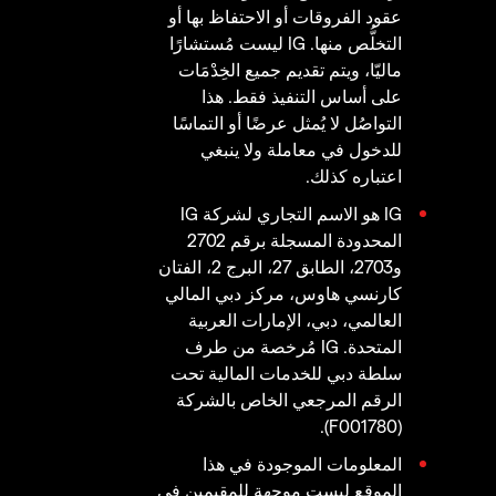
عقود الفروقات أو الاحتفاظ بها أو
التخلُّص منها. IG ليست مُستشارًا
ماليّا، ويتم تقديم جميع الخِدْمَات
على أساس التنفيذ فقط. هذا
التواصُل لا يُمثل عرضًا أو التماسًا
للدخول في معاملة ولا ينبغي
اعتباره كذلك.
IG هو الاسم التجاري لشركة IG
المحدودة المسجلة برقم 2702
و2703، الطابق 27، البرج 2، الفتان
كارنسي هاوس، مركز دبي المالي
العالمي، دبي، الإمارات العربية
المتحدة. IG مُرخصة من طرف
سلطة دبي للخدمات المالية تحت
الرقم المرجعي الخاص بالشركة
(F001780).
المعلومات الموجودة في هذا
الموقع ليست موجهة للمقيمين في