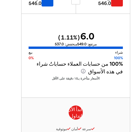
546.0
546.0
6.0
1.11
%)
(
مرتفع:
549.0
منخفض:
537.0
شراء
بيع
0%
100%
100%
من حسابات العملاء حساباتُ شراء
في هذه الأسواق
الأسعار متأخرة بـ١٥ دقيقة على الأقل
سرعة
أمان
موثوقية