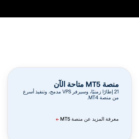
منصة MT5 متاحة الآن
‏21 إطارًا زمنيًا، وسيرفر VPS مدمج، وتنفيذ أسرع
من منصة MT4.