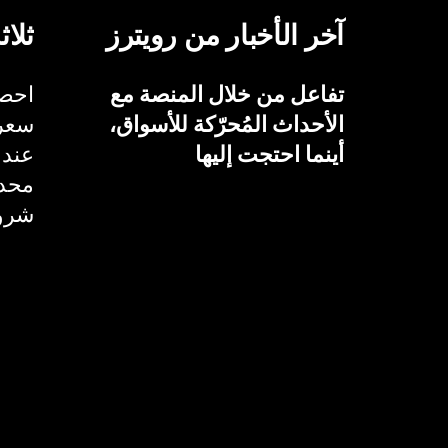
آخر الأخبار من رويترز
ثلاث
تفاعل من خلال المنصة مع
احصل
الأحداث المُحرّكة للأسواق،
سعر 
أينما احتجت إليها
عند 
محدد
شروط