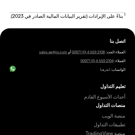
1
بناءً على الإيرادات (تقرير البيانات المالية الصادر في 2023).
اتصل بنا
العملاء الجدد:
00971 (0) 4 559 2108
أو
sales.ae@ig.com
العملاء:
00971 (0) 4 559 2104
الواتساب:
انقرهنا
تعليم التداول
أحداث الأسبوع القادم
منصات التداول
منصة الويب
تطبيقات التداول
منصة TradingView