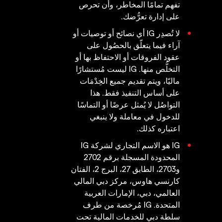
تفهم تمامًا المخاطر، وأن تحرص
على إدارة تعرُّضك.
لا تُصدِر IG أي نصائح أو توصيات أو
آراء فيما يتعلّق بالحصُول على
عقود الفروقات أو الاحتفاظ بها أو
التخلُّص منها. IG ليست مُستشارًا
ماليّا، ويتم تقديم جميع الخِدْمَات
على أساس التنفيذ فقط. هذا
التواصُل لا يُمثل عرضًا أو التماسًا
للدخول في معاملة ولا ينبغي
اعتباره كذلك.
IG هو الاسم التجاري لشركة IG
المحدودة المسجلة برقم 2702
و2703، الطابق 27، البرج 2، الفتان
كارنسي هاوس، مركز دبي المالي
العالمي، دبي، الإمارات العربية
المتحدة. IG مُرخصة من طرف
سلطة دبي للخدمات المالية تحت