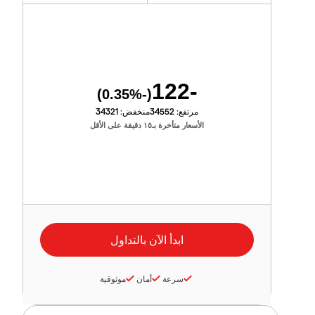
-122
%)
-0.35
(
مرتفع:
34552
منخفض:
34321
الأسعار متأخرة بـ١٥ دقيقة على الأقل
سرعة
أمان
موثوقية