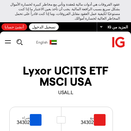
عقود الفروقات هي أدوات مالية مُعقدة وتأتي مع مخاطر كبيرة لخسارة الأموال
بشكل سريع بسبب الرافعة المالية. يجب أن تأخذ بعين الاعتبار ما إذا كنت
مستوعبًا لكيفية عمل العقود مقابل الفروقات، وما إذا كنت قادراً على تحمل
المخاطر العالية لخسارة أموالك.
المزيد من IG
تسجيل الدخول
أنشئ حسابا
English
Lyxor UCITS ETF
MSCI USA
USAL.L
بيع
شراء
34302
34302