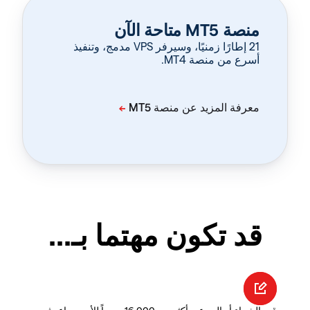
منصة MT5 متاحة الآن
‏21 إطارًا زمنيًا، وسيرفر VPS مدمج، وتنفيذ
أسرع من منصة MT4.
قد تكون مهتما بـ...