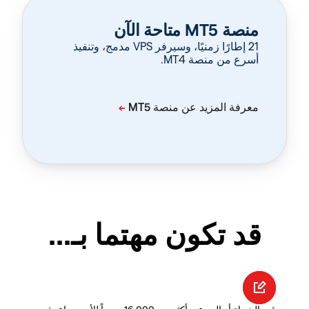
منصة MT5 متاحة الآن
‏21 إطارًا زمنيًا، وسيرفر VPS مدمج، وتنفيذ
أسرع من منصة MT4.
قد تكون مهتما بـ...