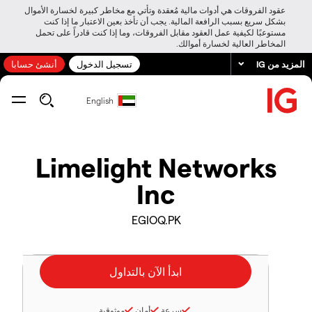
عقود الفروقات هي أدوات مالية مُعقدة وتأتي مع مخاطر كبيرة لخسارة الأموال
بشكل سريع بسبب الرافعة المالية. يجب أن تأخذ بعين الاعتبار ما إذا كنت
مستوعبًا لكيفية عمل العقود مقابل الفروقات، وما إذا كنت قادراً على تحمل
المخاطر العالية لخسارة أموالك.
المزيد من IG
تسجيل الدخول
أنشئ حسابا
English
Limelight Networks
Inc
EGIOQ.PK
سرعة
أمان
موثوقية