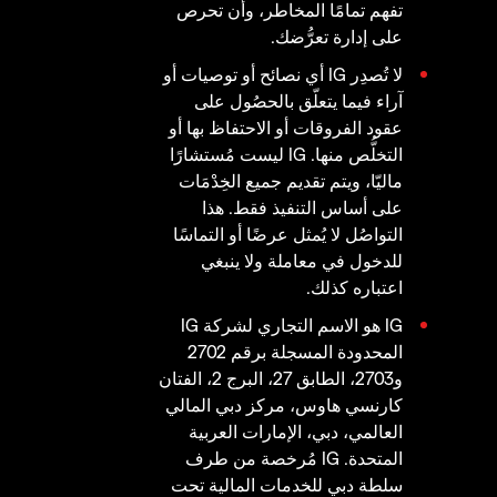
تفهم تمامًا المخاطر، وأن تحرص
على إدارة تعرُّضك.
لا تُصدِر IG أي نصائح أو توصيات أو
آراء فيما يتعلّق بالحصُول على
عقود الفروقات أو الاحتفاظ بها أو
التخلُّص منها. IG ليست مُستشارًا
ماليّا، ويتم تقديم جميع الخِدْمَات
على أساس التنفيذ فقط. هذا
التواصُل لا يُمثل عرضًا أو التماسًا
للدخول في معاملة ولا ينبغي
اعتباره كذلك.
IG هو الاسم التجاري لشركة IG
المحدودة المسجلة برقم 2702
و2703، الطابق 27، البرج 2، الفتان
كارنسي هاوس، مركز دبي المالي
العالمي، دبي، الإمارات العربية
المتحدة. IG مُرخصة من طرف
سلطة دبي للخدمات المالية تحت