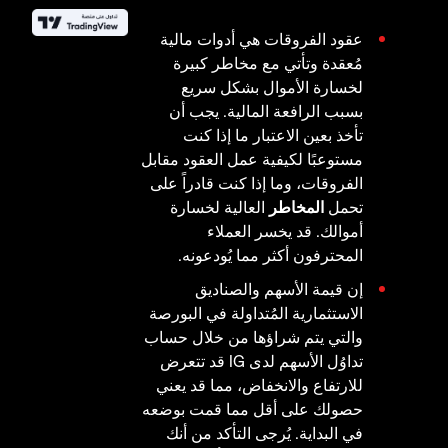
عقود الفروقات هي أدوات مالية
مُعقدة وتأتي مع مخاطر كبيرة
لخسارة الأموال بشكل سريع
بسبب الرافعة المالية. يجب أن
تأخذ بعين الاعتبار ما إذا كنت
مستوعبًا لكيفية عمل العقود مقابل
الفروقات، وما إذا كنت قادراً على
تحمل
المخاطر
العالية لخسارة
أموالك. قد يخسر العملاء
المحترفون أكثر مما يُودعونه.
إن قيمة الأسهم والصناديق
الاستثمارية المُتداولة في البورصة
والتي يتم شراؤها من خلال حساب
تداوُل الأسهم لدى IG قد تتعرض
للارتفاع والانخفاض، مما قد يعني
حصولك على أقل مما قمت بوضعه
في البداية. يُرجى التأكد من أنك