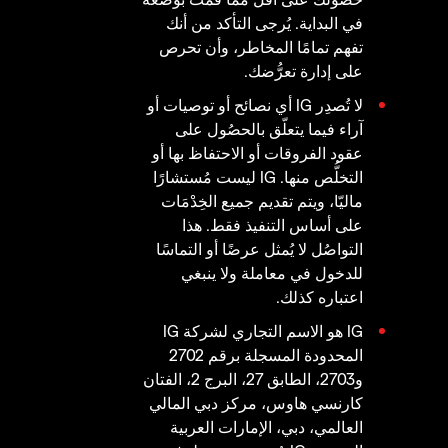
في البداية. يُرجى التأكد من أنك
تفهم تمامًا المخاطر، وأن تحرص
على إدارة تعرُّضك.
لا تُصدِر IG أي نصائح أو توصيات أو
آراء فيما يتعلّق بالحصُول على
عقود الفروقات أو الاحتفاظ بها أو
التخلُّص منها. IG ليست مُستشارًا
ماليّا، ويتم تقديم جميع الخِدْمَات
على أساس التنفيذ فقط. هذا
التواصُل لا يُمثل عرضًا أو التماسًا
للدخول في معاملة ولا ينبغي
اعتباره كذلك.
IG هو الاسم التجاري لشركة IG
المحدودة المسجلة برقم 2702
و2703، الطابق 27، البرج 2، الفتان
كارنسي هاوس، مركز دبي المالي
العالمي، دبي، الإمارات العربية