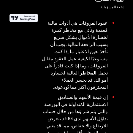
إخلاء المسؤولية
عقود الفروقات هي أدوات مالية
مُعقدة وتأتي مع مخاطر كبيرة
لخسارة الأموال بشكل سريع
بسبب الرافعة المالية. يجب أن
تأخذ بعين الاعتبار ما إذا كنت
مستوعبًا لكيفية عمل العقود مقابل
الفروقات، وما إذا كنت قادراً على
تحمل
المخاطر
العالية لخسارة
أموالك. قد يخسر العملاء
المحترفون أكثر مما يُودعونه.
إن قيمة الأسهم والصناديق
الاستثمارية المُتداولة في البورصة
والتي يتم شراؤها من خلال حساب
تداوُل الأسهم لدى IG قد تتعرض
للارتفاع والانخفاض، مما قد يعني
حصولك على أقل مما قمت بوضعه