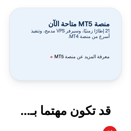
منصة MT5 متاحة الآن
‏21 إطارًا زمنيًا، وسيرفر VPS مدمج، وتنفيذ
أسرع من منصة MT4.
قد تكون مهتما بـ...