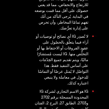
للارتفاع والانخفاض، مما قد يعني
حصولك على أقل مما قمت بوضعه
في البداية. يُرجى التأكد من أنك
تفهم تمامًا المخاطر، وأن تحرص
على إدارة تعرُّضك.
لا تُصدِر IG أي نصائح أو توصيات أو
آراء فيما يتعلّق بالحصُول على
عقود الفروقات أو الاحتفاظ بها أو
التخلُّص منها. IG ليست مُستشارًا
ماليّا، ويتم تقديم جميع الخِدْمَات
على أساس التنفيذ فقط. هذا
التواصُل لا يُمثل عرضًا أو التماسًا
للدخول في معاملة ولا ينبغي
اعتباره كذلك.
IG هو الاسم التجاري لشركة IG
المحدودة المسجلة برقم 2702
و2703، الطابق 27، البرج 2، الفتان
كارنسي هاوس، مركز دبي المالي