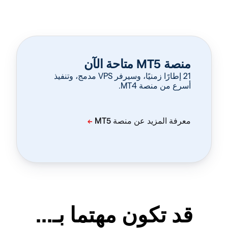
منصة MT5 متاحة الآن
‏21 إطارًا زمنيًا، وسيرفر VPS مدمج، وتنفيذ
أسرع من منصة MT4.
قد تكون مهتما بـ...