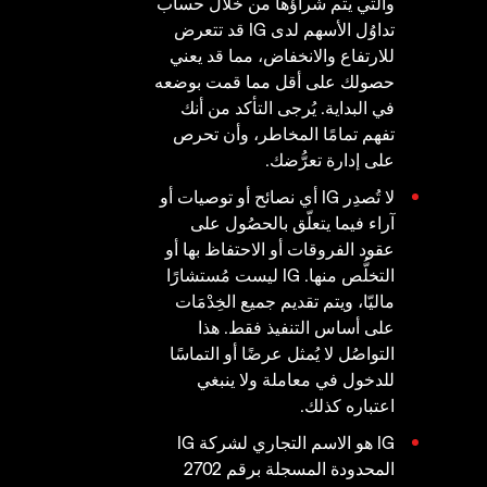
والتي يتم شراؤها من خلال حساب
تداوُل الأسهم لدى IG قد تتعرض
للارتفاع والانخفاض، مما قد يعني
حصولك على أقل مما قمت بوضعه
في البداية. يُرجى التأكد من أنك
تفهم تمامًا المخاطر، وأن تحرص
على إدارة تعرُّضك.
لا تُصدِر IG أي نصائح أو توصيات أو
آراء فيما يتعلّق بالحصُول على
عقود الفروقات أو الاحتفاظ بها أو
التخلُّص منها. IG ليست مُستشارًا
ماليّا، ويتم تقديم جميع الخِدْمَات
على أساس التنفيذ فقط. هذا
التواصُل لا يُمثل عرضًا أو التماسًا
للدخول في معاملة ولا ينبغي
اعتباره كذلك.
IG هو الاسم التجاري لشركة IG
المحدودة المسجلة برقم 2702