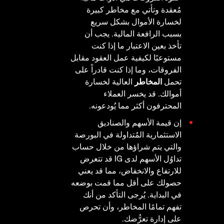
مُعقدة وتأتي مع مخاطر كبيرة
لخسارة الأموال بشكل سريع
بسبب الرافعة المالية. يجب أن
تأخذ بعين الاعتبار ما إذا كنت
مستوعبًا لكيفية عمل العقود مقابل
الفروقات، وما إذا كنت قادراً على
تحمل
المخاطر
العالية لخسارة
أموالك. قد يخسر العملاء
المحترفون أكثر مما يُودعونه.
إن قيمة الأسهم والصناديق
الاستثمارية المُتداولة في البورصة
والتي يتم شراؤها من خلال حساب
تداوُل الأسهم لدى IG قد تتعرض
للارتفاع والانخفاض، مما قد يعني
حصولك على أقل مما قمت بوضعه
في البداية. يُرجى التأكد من أنك
تفهم تمامًا المخاطر، وأن تحرص
على إدارة تعرُّضك.