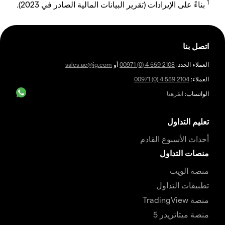
1
بناءً على الإيرادات (تقرير البيانات المالية الصادر في 2023).
اتصل بنا
العملاء الجدد:
00971 (0) 4 559 2108
أو
sales.ae@ig.com
العملاء:
00971 (0) 4 559 2104
الواتساب:
انقرهنا
تعليم التداول
أحداث الأسبوع القادم
منصات التداول
منصة الويب
تطبيقات التداول
منصة TradingView
منصة ميتاتريدر 5