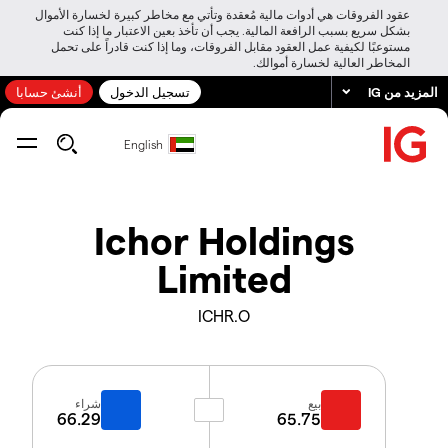
عقود الفروقات هي أدوات مالية مُعقدة وتأتي مع مخاطر كبيرة لخسارة الأموال
بشكل سريع بسبب الرافعة المالية. يجب أن تأخذ بعين الاعتبار ما إذا كنت
مستوعبًا لكيفية عمل العقود مقابل الفروقات، وما إذا كنت قادراً على تحمل
المخاطر العالية لخسارة أموالك.
المزيد من IG
تسجيل الدخول
أنشئ حسابا
English
Ichor Holdings
Limited
ICHR.O
بيع
شراء
66.29
65.75