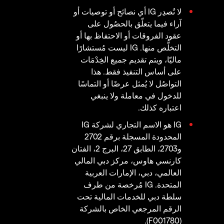
لا تُصدِر IG أي نصائح أو توصيات أو
آراء فيما يتعلّق بالحصُول على
عقود الفروقات أو الاحتفاظ بها أو
التخلُّص منها. IG ليست مُستشارًا
ماليّا، ويتم تقديم جميع الخِدْمَات
على أساس التنفيذ فقط. هذا
التواصُل لا يُمثل عرضًا أو التماسًا
للدخول في معاملة ولا ينبغي
اعتباره كذلك.
IG هو الاسم التجاري لشركة IG
المحدودة المسجلة برقم 2702
و2703، الطابق 27، البرج 2، الفتان
كارنسي هاوس، مركز دبي المالي
العالمي، دبي، الإمارات العربية
المتحدة. IG مُرخصة من طرف
سلطة دبي للخدمات المالية تحت
الرقم المرجعي الخاص بالشركة
(F001780).