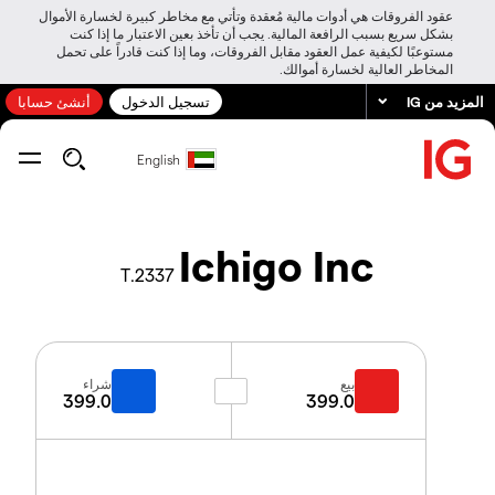
عقود الفروقات هي أدوات مالية مُعقدة وتأتي مع مخاطر كبيرة لخسارة الأموال
بشكل سريع بسبب الرافعة المالية. يجب أن تأخذ بعين الاعتبار ما إذا كنت
مستوعبًا لكيفية عمل العقود مقابل الفروقات، وما إذا كنت قادراً على تحمل
المخاطر العالية لخسارة أموالك.
المزيد من IG
تسجيل الدخول
أنشئ حسابا
English
Ichigo Inc
2337.T
بيع
شراء
399.0
399.0