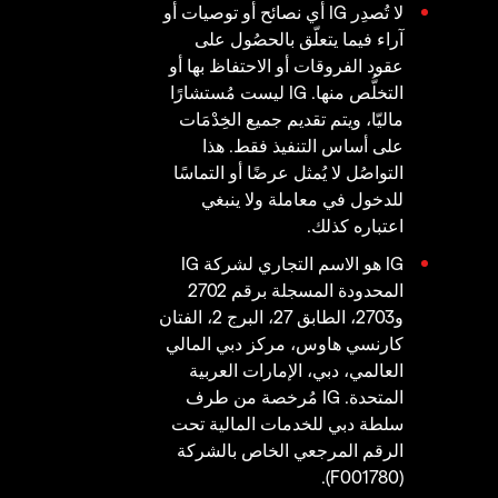
لا تُصدِر IG أي نصائح أو توصيات أو
آراء فيما يتعلّق بالحصُول على
عقود الفروقات أو الاحتفاظ بها أو
التخلُّص منها. IG ليست مُستشارًا
ماليّا، ويتم تقديم جميع الخِدْمَات
على أساس التنفيذ فقط. هذا
التواصُل لا يُمثل عرضًا أو التماسًا
للدخول في معاملة ولا ينبغي
اعتباره كذلك.
IG هو الاسم التجاري لشركة IG
المحدودة المسجلة برقم 2702
و2703، الطابق 27، البرج 2، الفتان
كارنسي هاوس، مركز دبي المالي
العالمي، دبي، الإمارات العربية
المتحدة. IG مُرخصة من طرف
سلطة دبي للخدمات المالية تحت
الرقم المرجعي الخاص بالشركة
(F001780).