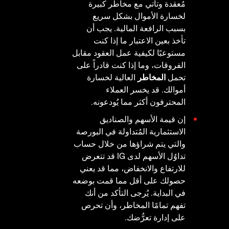
مُعقدة وتأتي مع مخاطر كبيرة
لخسارة الأموال بشكل سريع
بسبب الرافعة المالية. يجب أن
تأخذ بعين الاعتبار ما إذا كنت
مستوعبًا لكيفية عمل العقود مقابل
الفروقات، وما إذا كنت قادراً على
تحمل
المخاطر
العالية لخسارة
أموالك. قد يخسر العملاء
المحترفون أكثر مما يُودعونه.
إن قيمة الأسهم والصناديق
الاستثمارية المُتداولة في البورصة
والتي يتم شراؤها من خلال حساب
تداوُل الأسهم لدى IG قد تتعرض
للارتفاع والانخفاض، مما قد يعني
حصولك على أقل مما قمت بوضعه
في البداية. يُرجى التأكد من أنك
تفهم تمامًا المخاطر، وأن تحرص
على إدارة تعرُّضك.