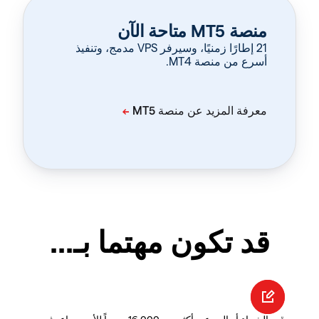
منصة MT5 متاحة الآن
‏21 إطارًا زمنيًا، وسيرفر VPS مدمج، وتنفيذ
أسرع من منصة MT4.
قد تكون مهتما بـ...