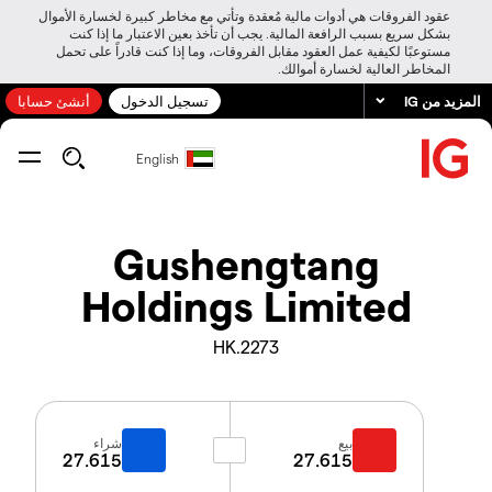
عقود الفروقات هي أدوات مالية مُعقدة وتأتي مع مخاطر كبيرة لخسارة الأموال
بشكل سريع بسبب الرافعة المالية. يجب أن تأخذ بعين الاعتبار ما إذا كنت
مستوعبًا لكيفية عمل العقود مقابل الفروقات، وما إذا كنت قادراً على تحمل
المخاطر العالية لخسارة أموالك.
المزيد من IG
تسجيل الدخول
أنشئ حسابا
English
Gushengtang
Holdings Limited
2273.HK
بيع
شراء
27.615
27.615