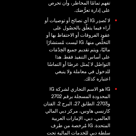
تفهم تمامًا المخاطر، وأن تحرص
على إدارة تعرُّضك.
لا تُصدِر IG أي نصائح أو توصيات أو
آراء فيما يتعلّق بالحصُول على
عقود الفروقات أو الاحتفاظ بها أو
التخلُّص منها. IG ليست مُستشارًا
ماليّا، ويتم تقديم جميع الخِدْمَات
على أساس التنفيذ فقط. هذا
التواصُل لا يُمثل عرضًا أو التماسًا
للدخول في معاملة ولا ينبغي
اعتباره كذلك.
IG هو الاسم التجاري لشركة IG
المحدودة المسجلة برقم 2702
و2703، الطابق 27، البرج 2، الفتان
كارنسي هاوس، مركز دبي المالي
العالمي، دبي، الإمارات العربية
المتحدة. IG مُرخصة من طرف
سلطة دبي للخدمات المالية تحت