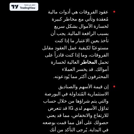
عقود الفروقات هي أدوات مالية
مُعقدة وتأتي مع مخاطر كبيرة
لخسارة الأموال بشكل سريع
بسبب الرافعة المالية. يجب أن
تأخذ بعين الاعتبار ما إذا كنت
مستوعبًا لكيفية عمل العقود مقابل
الفروقات، وما إذا كنت قادراً على
تحمل
المخاطر
العالية لخسارة
أموالك. قد يخسر العملاء
المحترفون أكثر مما يُودعونه.
إن قيمة الأسهم والصناديق
الاستثمارية المُتداولة في البورصة
والتي يتم شراؤها من خلال حساب
تداوُل الأسهم لدى IG قد تتعرض
للارتفاع والانخفاض، مما قد يعني
حصولك على أقل مما قمت بوضعه
في البداية. يُرجى التأكد من أنك