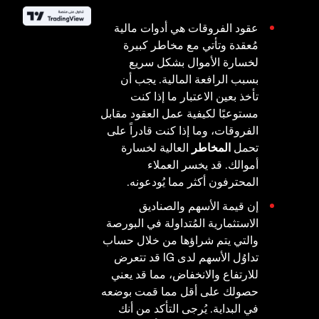
عقود الفروقات هي أدوات مالية
مُعقدة وتأتي مع مخاطر كبيرة
لخسارة الأموال بشكل سريع
بسبب الرافعة المالية. يجب أن
تأخذ بعين الاعتبار ما إذا كنت
مستوعبًا لكيفية عمل العقود مقابل
الفروقات، وما إذا كنت قادراً على
تحمل
المخاطر
العالية لخسارة
أموالك. قد يخسر العملاء
المحترفون أكثر مما يُودعونه.
إن قيمة الأسهم والصناديق
الاستثمارية المُتداولة في البورصة
والتي يتم شراؤها من خلال حساب
تداوُل الأسهم لدى IG قد تتعرض
للارتفاع والانخفاض، مما قد يعني
حصولك على أقل مما قمت بوضعه
في البداية. يُرجى التأكد من أنك