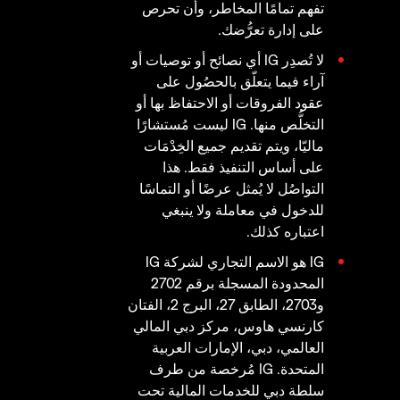
تفهم تمامًا المخاطر، وأن تحرص
على إدارة تعرُّضك.
لا تُصدِر IG أي نصائح أو توصيات أو
آراء فيما يتعلّق بالحصُول على
عقود الفروقات أو الاحتفاظ بها أو
التخلُّص منها. IG ليست مُستشارًا
ماليّا، ويتم تقديم جميع الخِدْمَات
على أساس التنفيذ فقط. هذا
التواصُل لا يُمثل عرضًا أو التماسًا
للدخول في معاملة ولا ينبغي
اعتباره كذلك.
IG هو الاسم التجاري لشركة IG
المحدودة المسجلة برقم 2702
و2703، الطابق 27، البرج 2، الفتان
كارنسي هاوس، مركز دبي المالي
العالمي، دبي، الإمارات العربية
المتحدة. IG مُرخصة من طرف
سلطة دبي للخدمات المالية تحت