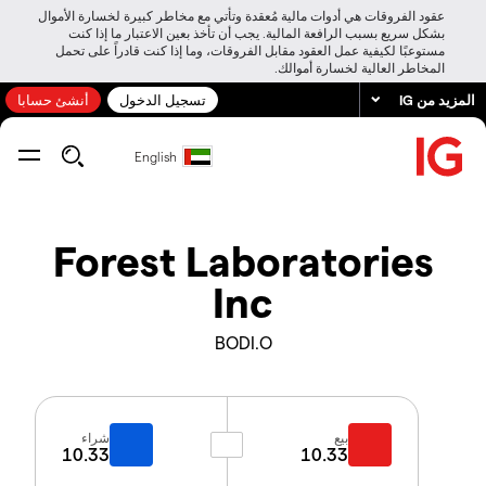
عقود الفروقات هي أدوات مالية مُعقدة وتأتي مع مخاطر كبيرة لخسارة الأموال
بشكل سريع بسبب الرافعة المالية. يجب أن تأخذ بعين الاعتبار ما إذا كنت
مستوعبًا لكيفية عمل العقود مقابل الفروقات، وما إذا كنت قادراً على تحمل
المخاطر العالية لخسارة أموالك.
المزيد من IG
تسجيل الدخول
أنشئ حسابا
English
Forest Laboratories
Inc
BODI.O
بيع
شراء
10.33
10.33