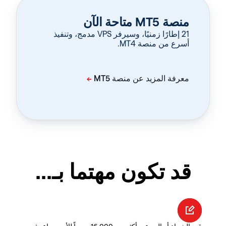
منصة MT5 متاحة الآن
‏21 إطارًا زمنيًا، وسيرفر VPS مدمج، وتنفيذ
أسرع من منصة MT4.
قد تكون مهتما بـ...