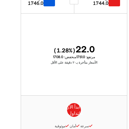
1746.0
1744.0
22.0
1.28
%)
(
مرتفع:
1751.0
منخفض:
1708.0
الأسعار متأخرة بـ٢٠ دقيقة على الأقل
سرعة
أمان
موثوقية