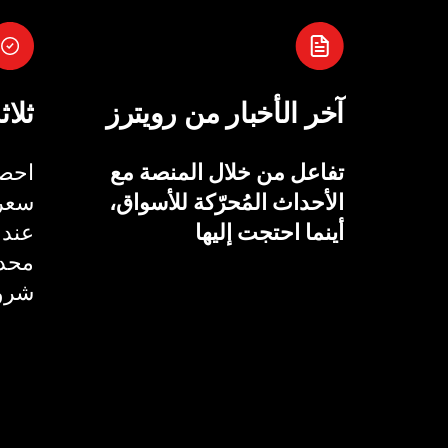
آخر الأخبار من رويترز
ثلاث
تفاعل من خلال المنصة مع
احصل
الأحداث المُحرّكة للأسواق،
سعر 
أينما احتجت إليها
عند 
محدد
شروط