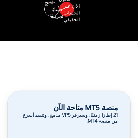
منصة MT5 متاحة الآن
‏21 إطارًا زمنيًا، وسيرفر VPS مدمج، وتنفيذ أسرع
من منصة MT4.