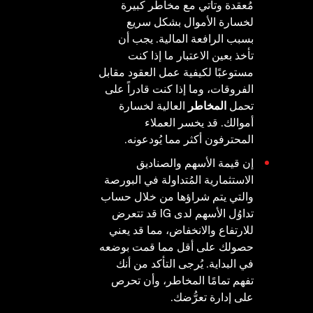
مُعقدة وتأتي مع مخاطر كبيرة
لخسارة الأموال بشكل سريع
بسبب الرافعة المالية. يجب أن
تأخذ بعين الاعتبار ما إذا كنت
مستوعبًا لكيفية عمل العقود مقابل
الفروقات، وما إذا كنت قادراً على
تحمل
المخاطر
العالية لخسارة
أموالك. قد يخسر العملاء
المحترفون أكثر مما يُودعونه.
إن قيمة الأسهم والصناديق
الاستثمارية المُتداولة في البورصة
والتي يتم شراؤها من خلال حساب
تداوُل الأسهم لدى IG قد تتعرض
للارتفاع والانخفاض، مما قد يعني
حصولك على أقل مما قمت بوضعه
في البداية. يُرجى التأكد من أنك
تفهم تمامًا المخاطر، وأن تحرص
على إدارة تعرُّضك.