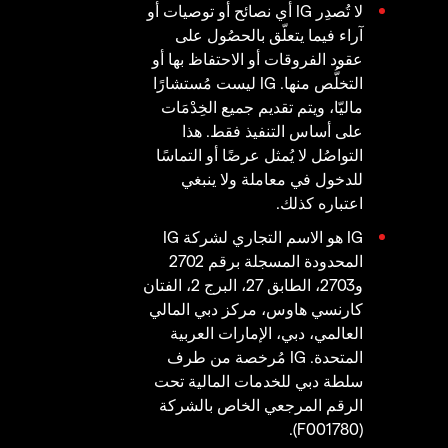
لا تُصدِر IG أي نصائح أو توصيات أو
آراء فيما يتعلّق بالحصُول على
عقود الفروقات أو الاحتفاظ بها أو
التخلُّص منها. IG ليست مُستشارًا
ماليّا، ويتم تقديم جميع الخِدْمَات
على أساس التنفيذ فقط. هذا
التواصُل لا يُمثل عرضًا أو التماسًا
للدخول في معاملة ولا ينبغي
اعتباره كذلك.
IG هو الاسم التجاري لشركة IG
المحدودة المسجلة برقم 2702
و2703، الطابق 27، البرج 2، الفتان
كارنسي هاوس، مركز دبي المالي
العالمي، دبي، الإمارات العربية
المتحدة. IG مُرخصة من طرف
سلطة دبي للخدمات المالية تحت
الرقم المرجعي الخاص بالشركة
(F001780).