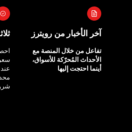
آخر الأخبار من رويترز
ثلاث
تفاعل من خلال المنصة مع
احصل
الأحداث المُحرّكة للأسواق،
سعر 
أينما احتجت إليها
عند 
محدد
شروط