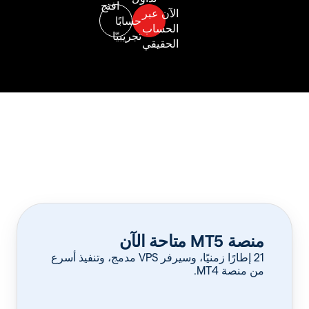
منصة MT5 متاحة الآن
‏21 إطارًا زمنيًا، وسيرفر VPS مدمج، وتنفيذ أسرع
من منصة MT4.