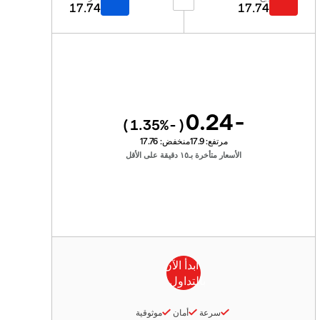
17.74
17.74
-0.24
%)
-1.35
(
مرتفع:
17.9
منخفض:
17.76
الأسعار متأخرة بـ١٥ دقيقة على الأقل
سرعة
أمان
موثوقية